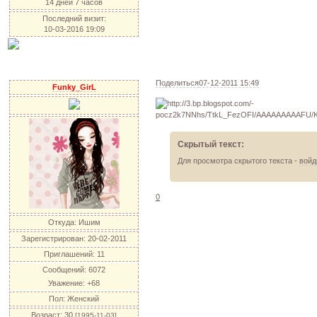
14 дней 7 часов
Последний визит:
10-03-2016 19:09
Поделиться
07-12-2011 15:49
Funky_GirL
Скрытый текст:
Для просмотра скрытого текста -
войд
0
Откуда:
Ишим
Зарегистрирован
: 20-02-2011
Приглашений:
11
Сообщений:
6072
Уважение:
+68
Пол:
Женский
Возраст:
30
[1995-11-03]