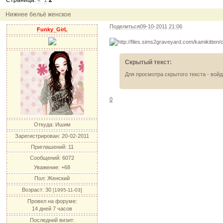
Страница:
«
1
2
12.04.11
инфо
порадуйте друг друга подарками!
04.04.11
акция
акция "Друг"
Нижнее бельё женское
04.04.11
акция
акция "Downloads"
Поделиться
09-10-2011 21:06
Funky_GirL
Скрытый текст:
Для просмотра скрытого текста -
войд
0
Откуда:
Ишим
Зарегистрирован
: 20-02-2011
Приглашений:
11
Сообщений:
6072
Уважение:
+68
Пол:
Женский
Возраст:
30
[1995-11-03]
Провел на форуме:
14 дней 7 часов
Последний визит: