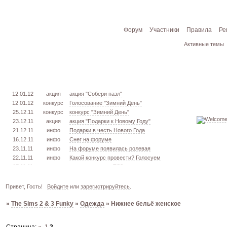
Форум
Участники
Правила
Ре
Активные темы
12.01.12
акция
акция "Собери пазл"
12.01.12
конкурс
Голосование "Зимний День"
25.12.11
конкурс
конкурс "Зимний День"
23.12.11
акция
акция "Подарки к Новому Году"
21.12.11
инфо
Подарки в честь Нового Года
16.12.11
инфо
Снег на форуме
23.11.11
инфо
На форуме появилась ролевая
22.11.11
инфо
Какой конкурс провести? Голосуем
17.11.11
урок
извлекаем меш. TS3
16.11.11
конкурс
голосование "Кон. Красоты" 2 эт.
15.11.11
урок
создаём свою обувь! TS3
Привет, Гость!
Войдите
или
зарегистрируйтесь
.
05.11.11
конкурс
голосование "Кон. Красоты" 1 эт.
»
The Sims 2 & 3 Funky
»
Одежда
»
Нижнее бельё женское
03.10.11
инфо
город из GTA VC в игре TS3
26.09.11
конкурс
открыт конкурс "Конкурс Красоты"
02.06.11
инфо
стань VIP!