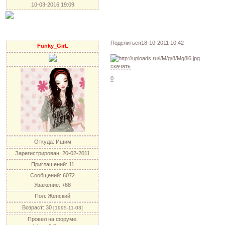
10-03-2016 19:09
Поделиться
18-10-2011 10:42
Funky_GirL
скачать
0
Откуда:
Ишим
Зарегистрирован
: 20-02-2011
Приглашений:
11
Сообщений:
6072
Уважение:
+68
Пол:
Женский
Возраст:
30
[1995-11-03]
Провел на форуме: