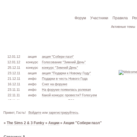
Форум
Участники
Правила
Ре
Активные темы
12.01.12
акция
акция "Собери пазл"
12.01.12
конкурс
Голосование "Зимний День"
25.12.11
конкурс
конкурс "Зимний День"
23.12.11
акция
акция "Подарки к Новому Году"
21.12.11
инфо
Подарки в честь Нового Года
16.12.11
инфо
Снег на форуме
23.11.11
инфо
На форуме появилась ролевая
22.11.11
инфо
Какой конкурс провести? Голосуем
17.11.11
урок
извлекаем меш. TS3
16.11.11
конкурс
голосование "Кон. Красоты" 2 эт.
15.11.11
урок
создаём свою обувь! TS3
Привет, Гость!
Войдите
или
зарегистрируйтесь
.
05.11.11
конкурс
голосование "Кон. Красоты" 1 эт.
»
The Sims 2 & 3 Funky
»
Акции
»
Акция "Собери пазл"
03.10.11
инфо
город из GTA VC в игре TS3
26.09.11
конкурс
открыт конкурс "Конкурс Красоты"
02.06.11
инфо
стань VIP!