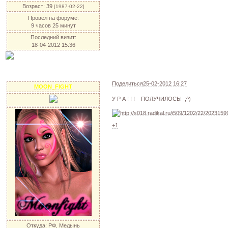
Возраст:
39
[1987-02-22]
Провел на форуме:
9 часов 25 минут
Последний визит:
18-04-2012 15:36
Поделиться
25-02-2012 16:27
MOON_FIGHT
У Р А ! ! ! ПОЛУЧИЛОСЬ! ;^)
+1
Откуда:
РФ, Медынь