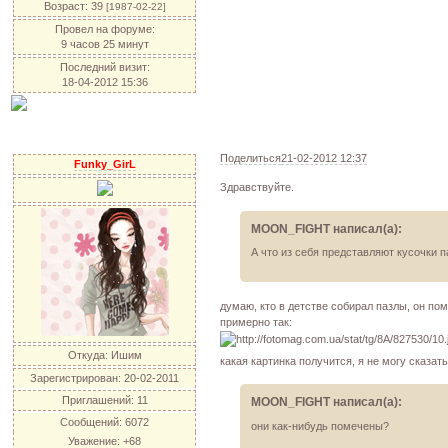
Возраст:
39
[1987-02-22]
Провел на форуме:
9 часов 25 минут
Последний визит:
18-04-2012 15:36
Поделиться
21-02-2012 12:37
Funky_GirL
Здравствуйте.
MOON_FIGHT написал(а):
А что из себя представляют кусочки п
думаю, кто в детстве собирал пазлы, он пом
примерно так:
Откуда:
Ишим
какая картинка получится, я не могу сказа
Зарегистрирован
: 20-02-2011
Приглашений:
11
MOON_FIGHT написал(а):
Сообщений:
6072
они как-нибудь помечены?
Уважение:
+68