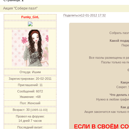
Страница:
1
12.04.11
инфо
порадуйте друг друга подарками!
04.04.11
акция
акция "Друг"
Акция "Собери пазл"
04.04.11
акция
акция "Downloads"
Поделиться
12-01-2012 17:32
Funky_GirL
Собрать пазл
Какой подар
Пере
Все пазлы размещены в ра
Пазлы только на п
Откуда:
Ишим
Зарегистрирован
: 20-02-2011
Каку
Приглашений:
11
Секрет. 
Сообщений:
6072
Что делать 
Уважение:
+68
Нужно в любом графич
Пол:
Женский
Как 
Возраст:
30
[1995-11-03]
Акция закончится как только 
Провел на форуме:
14 дней 7 часов
ЕСЛИ В СВОЁМ С
Последний визит: