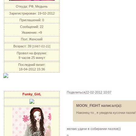
Откуда:
РФ, Медынь
Зарегистрирован
: 19-02-2012
Приглашений:
0
Сообщений:
22
Уважение:
+9
Пол:
Женский
Возраст:
39
[1987-02-22]
Провел на форуме:
9 часов 25 минут
Последний визит:
18-04-2012 15:36
Поделиться
22-02-2012 10:07
Funky_GirL
MOON_FIGHT написал(а):
Наконец-то , я увидела кусочки пазла
желаю удачи в собирании пазлов))