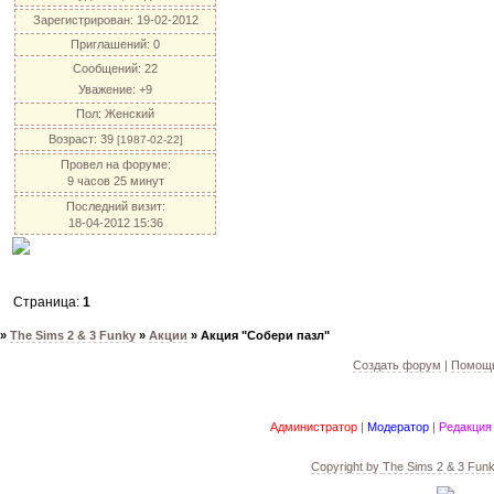
Зарегистрирован
: 19-02-2012
Приглашений:
0
Сообщений:
22
Уважение:
+9
Пол:
Женский
Возраст:
39
[1987-02-22]
Провел на форуме:
9 часов 25 минут
Последний визит:
18-04-2012 15:36
Страница:
1
»
The Sims 2 & 3 Funky
»
Акции
»
Акция "Собери пазл"
Создать форум
|
Помощь
Администратор
|
Модератор
|
Редакция
Copyright by
The Sims 2 & 3 Fun