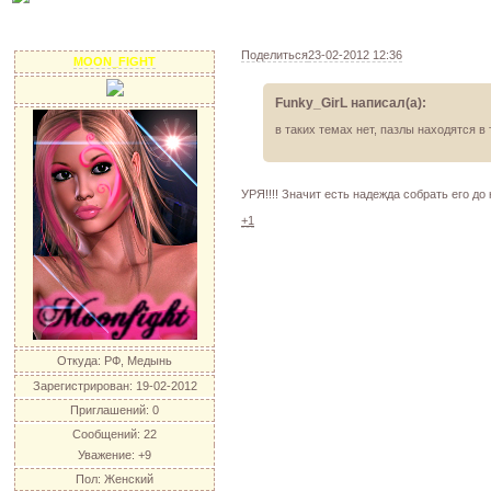
Поделиться
23-02-2012 12:36
MOON_FIGHT
Funky_GirL написал(а):
в таких темах нет, пазлы находятся 
УРЯ!!!! Значит есть надежда собрать его до
+1
Откуда:
РФ, Медынь
Зарегистрирован
: 19-02-2012
Приглашений:
0
Сообщений:
22
Уважение:
+9
Пол:
Женский