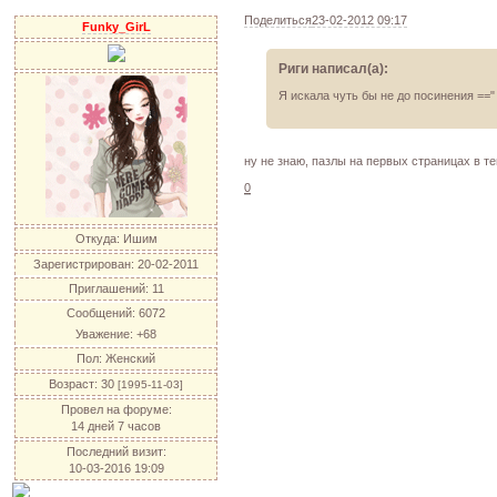
Поделиться
23-02-2012 09:17
Funky_GirL
Риги написал(а):
Я искала чуть бы не до посинения =="
ну не знаю, пазлы на первых страницах в т
0
Откуда:
Ишим
Зарегистрирован
: 20-02-2011
Приглашений:
11
Сообщений:
6072
Уважение:
+68
Пол:
Женский
Возраст:
30
[1995-11-03]
Провел на форуме:
14 дней 7 часов
Последний визит:
10-03-2016 19:09