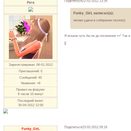
Поделиться
22-02-2012 13:34
Риги
Funky_GirL написал(а):
желаю удачи в собирании пазлов))
Я искала чуть бы не до посинения ==" Так и
0
Зарегистрирован
: 08-01-2012
Приглашений:
0
Сообщений:
45
Уважение:
+8
Провел на форуме:
8 часов 10 минут
Последний визит:
30-04-2012 12:00
Поделиться
23-02-2012 09:16
Funky_GirL