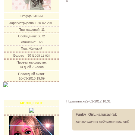
0
Откуда:
Ишим
Зарегистрирован
: 20-02-2011
Приглашений:
11
Сообщений:
6072
Уважение:
+68
Пол:
Женский
Возраст:
30
[1995-11-03]
Провел на форуме:
14 дней 7 часов
Последний визит:
10-03-2016 19:09
Поделиться
22-02-2012 10:31
MOON_FIGHT
Funky_GirL написал(а):
желаю удачи в собирании пазлов))