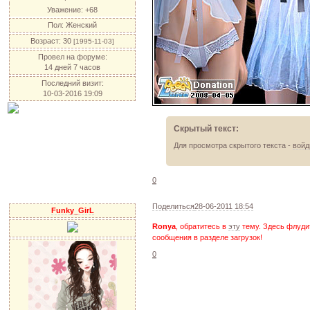
Уважение:
+68
Пол:
Женский
Возраст:
30
[1995-11-03]
Провел на форуме:
14 дней 7 часов
Последний визит:
10-03-2016 19:09
Скрытый текст:
Для просмотра скрытого текста -
войд
0
Поделиться
28-06-2011 18:54
Funky_GirL
Ronya
, обратитесь в
эту
тему. Здесь флуди
сообщения в разделе загрузок!
0