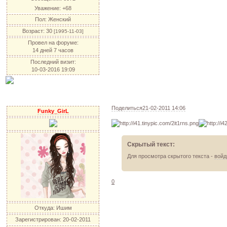
Уважение:
+68
Пол:
Женский
Возраст:
30
[1995-11-03]
Провел на форуме:
14 дней 7 часов
Последний визит:
10-03-2016 19:09
Поделиться
21-02-2011 14:06
Funky_GirL
Скрытый текст:
Для просмотра скрытого текста -
войд
0
Откуда:
Ишим
Зарегистрирован
: 20-02-2011