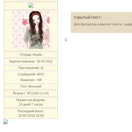
Скрытый текст:
Для просмотра скрытого текста -
войд
0
Откуда:
Ишим
Зарегистрирован
: 20-02-2011
Приглашений:
11
Сообщений:
6072
Уважение:
+68
Пол:
Женский
Возраст:
30
[1995-11-03]
Провел на форуме:
14 дней 7 часов
Последний визит:
10-03-2016 19:09