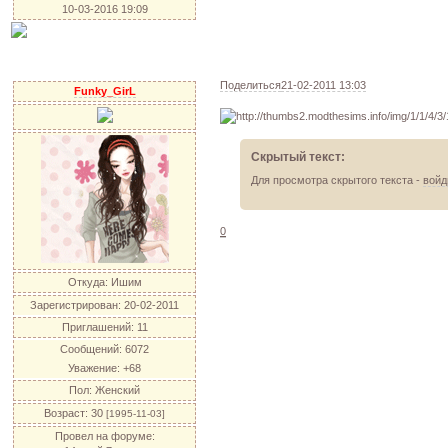
10-03-2016 19:09
Поделиться
21-02-2011 13:03
Funky_GirL
Скрытый текст:
Для просмотра скрытого текста -
войд
0
Откуда:
Ишим
Зарегистрирован
: 20-02-2011
Приглашений:
11
Сообщений:
6072
Уважение:
+68
Пол:
Женский
Возраст:
30
[1995-11-03]
Провел на форуме: