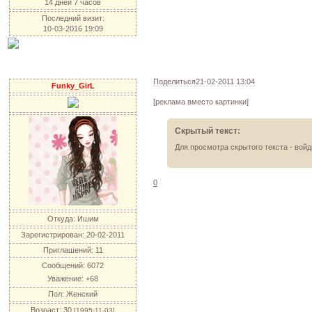
14 дней 7 часов
Последний визит:
10-03-2016 19:09
Поделиться
21-02-2011 13:04
Funky_GirL
[реклама вместо картинки]
Скрытый текст:
Для просмотра скрытого текста -
войд
0
Откуда:
Ишим
Зарегистрирован
: 20-02-2011
Приглашений:
11
Сообщений:
6072
Уважение:
+68
Пол:
Женский
Возраст:
30
[1995-11-03]