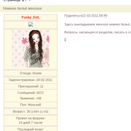
Страница:
1
2
»
12.04.11
инфо
порадуйте друг друга подарками!
04.04.11
акция
акция "Друг"
Нижнее бельё женское
04.04.11
акция
акция "Downloads"
Поделиться
21-02-2011 08:49
Funky_GirL
Здесь выкладываем женское нижнее бельё 
Вопросы, касающихся разделов, писать в 
0
Откуда:
Ишим
Зарегистрирован
: 20-02-2011
Приглашений:
11
Сообщений:
6072
Уважение:
+68
Пол:
Женский
Возраст:
30
[1995-11-03]
Провел на форуме:
14 дней 7 часов
Последний визит: