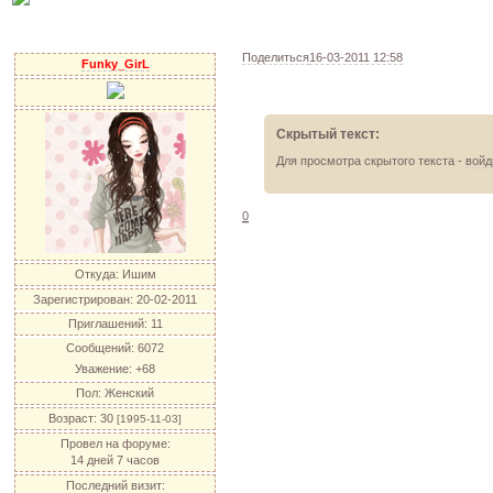
Поделиться
16-03-2011 12:58
Funky_GirL
Скрытый текст:
Для просмотра скрытого текста -
войд
0
Откуда:
Ишим
Зарегистрирован
: 20-02-2011
Приглашений:
11
Сообщений:
6072
Уважение:
+68
Пол:
Женский
Возраст:
30
[1995-11-03]
Провел на форуме:
14 дней 7 часов
Последний визит: