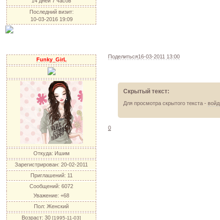
14 дней 7 часов
Последний визит:
10-03-2016 19:09
Поделиться
16-03-2011 13:00
Funky_GirL
Скрытый текст:
Для просмотра скрытого текста -
войд
0
Откуда:
Ишим
Зарегистрирован
: 20-02-2011
Приглашений:
11
Сообщений:
6072
Уважение:
+68
Пол:
Женский
Возраст:
30
[1995-11-03]