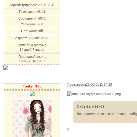
Зарегистрирован
: 20-02-2011
Приглашений:
11
Сообщений:
6072
Уважение:
+68
Пол:
Женский
Возраст:
30
[1995-11-03]
Провел на форуме:
14 дней 7 часов
Последний визит:
10-03-2016 19:09
Поделиться
21-02-2011 14:23
Funky_GirL
Скрытый текст:
Для просмотра скрытого текста -
войд
0