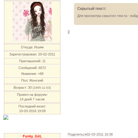
Скрытый текст:
Для просмотра скрытого текста -
войд
0
Откуда:
Ишим
Зарегистрирован
: 20-02-2011
Приглашений:
11
Сообщений:
6072
Уважение:
+68
Пол:
Женский
Возраст:
30
[1995-11-03]
Провел на форуме:
14 дней 7 часов
Последний визит:
10-03-2016 19:09
Поделиться
02-03-2011 16:38
Funky_GirL