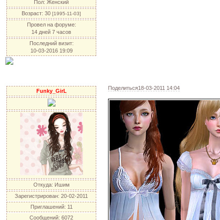
Пол:
Женский
Возраст:
30
[1995-11-03]
Провел на форуме:
14 дней 7 часов
Последний визит:
10-03-2016 19:09
Поделиться
18-03-2011 14:04
Funky_GirL
Откуда:
Ишим
Зарегистрирован
: 20-02-2011
Приглашений:
11
Сообщений:
6072