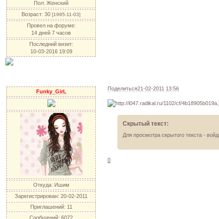
Пол:
Женский
Возраст:
30
[1995-11-03]
Провел на форуме:
14 дней 7 часов
Последний визит:
10-03-2016 19:09
Поделиться
21-02-2011 13:56
Funky_GirL
Скрытый текст:
Для просмотра скрытого текста -
войд
0
Откуда:
Ишим
Зарегистрирован
: 20-02-2011
Приглашений:
11
Сообщений:
6072