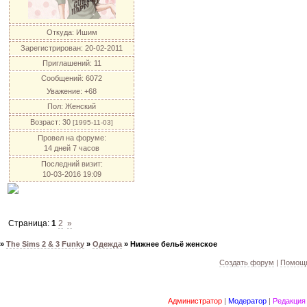
Откуда:
Ишим
Зарегистрирован
: 20-02-2011
Приглашений:
11
Сообщений:
6072
Уважение:
+68
Пол:
Женский
Возраст:
30
[1995-11-03]
Провел на форуме:
14 дней 7 часов
Последний визит:
10-03-2016 19:09
Страница:
1
2
»
»
The Sims 2 & 3 Funky
»
Одежда
»
Нижнее бельё женское
Создать форум
|
Помощь
Администратор
|
Модератор
|
Редакция