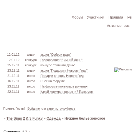
Форум
Участники
Правила
Ре
Активные темы
12.01.12
акция
акция "Собери пазл"
12.01.12
конкурс
Голосование "Зимний День"
25.12.11
конкурс
конкурс "Зимний День"
23.12.11
акция
акция "Подарки к Новому Году"
21.12.11
инфо
Подарки в честь Нового Года
16.12.11
инфо
Снег на форуме
23.11.11
инфо
На форуме появилась ролевая
22.11.11
инфо
Какой конкурс провести? Голосуем
17.11.11
урок
извлекаем меш. TS3
16.11.11
конкурс
голосование "Кон. Красоты" 2 эт.
15.11.11
урок
создаём свою обувь! TS3
Привет, Гость!
Войдите
или
зарегистрируйтесь
.
05.11.11
конкурс
голосование "Кон. Красоты" 1 эт.
»
The Sims 2 & 3 Funky
»
Одежда
»
Нижнее бельё женское
03.10.11
инфо
город из GTA VC в игре TS3
26.09.11
конкурс
открыт конкурс "Конкурс Красоты"
02.06.11
инфо
стань VIP!