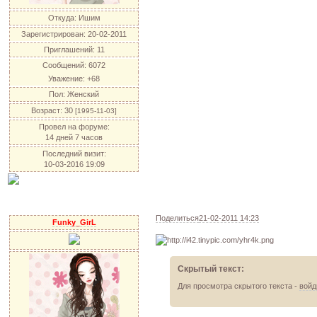
Откуда:
Ишим
Зарегистрирован
: 20-02-2011
Приглашений:
11
Сообщений:
6072
Уважение:
+68
Пол:
Женский
Возраст:
30
[1995-11-03]
Провел на форуме:
14 дней 7 часов
Последний визит:
10-03-2016 19:09
Поделиться
21-02-2011 14:23
Funky_GirL
Скрытый текст:
Для просмотра скрытого текста -
войд