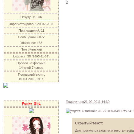
0
Откуда:
Ишим
Зарегистрирован
: 20-02-2011
Приглашений:
11
Сообщений:
6072
Уважение:
+68
Пол:
Женский
Возраст:
30
[1995-11-03]
Провел на форуме:
14 дней 7 часов
Последний визит:
10-03-2016 19:09
Поделиться
21-02-2011 14:30
Funky_GirL
Скрытый текст:
Для просмотра скрытого текста -
войд