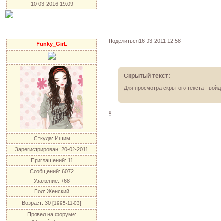
10-03-2016 19:09
Поделиться
16-03-2011 12:58
Funky_GirL
Скрытый текст:
Для просмотра скрытого текста -
войд
0
Откуда:
Ишим
Зарегистрирован
: 20-02-2011
Приглашений:
11
Сообщений:
6072
Уважение:
+68
Пол:
Женский
Возраст:
30
[1995-11-03]
Провел на форуме: