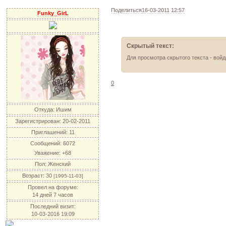
Поделиться
16-03-2011 12:57
Funky_GirL
Скрытый текст:
Для просмотра скрытого текста -
войд
0
Откуда:
Ишим
Зарегистрирован
: 20-02-2011
Приглашений:
11
Сообщений:
6072
Уважение:
+68
Пол:
Женский
Возраст:
30
[1995-11-03]
Провел на форуме:
14 дней 7 часов
Последний визит:
10-03-2016 19:09