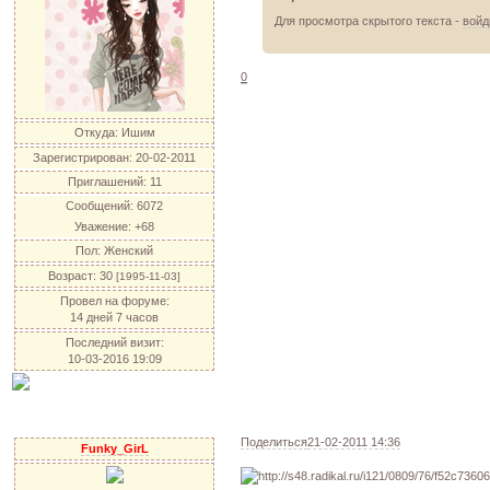
Для просмотра скрытого текста -
войд
0
Откуда:
Ишим
Зарегистрирован
: 20-02-2011
Приглашений:
11
Сообщений:
6072
Уважение:
+68
Пол:
Женский
Возраст:
30
[1995-11-03]
Провел на форуме:
14 дней 7 часов
Последний визит:
10-03-2016 19:09
Поделиться
21-02-2011 14:36
Funky_GirL