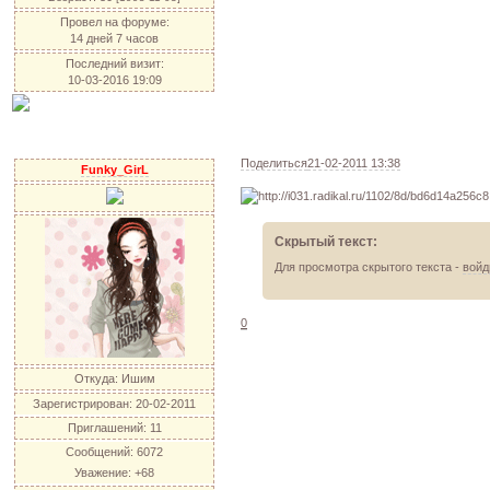
Провел на форуме:
14 дней 7 часов
Последний визит:
10-03-2016 19:09
Поделиться
21-02-2011 13:38
Funky_GirL
Скрытый текст:
Для просмотра скрытого текста -
войд
0
Откуда:
Ишим
Зарегистрирован
: 20-02-2011
Приглашений:
11
Сообщений:
6072
Уважение:
+68