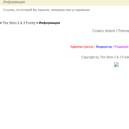
Информация
12.04.11
инфо
порадуйте друг друга подарками!
04.04.11
акция
акция "Друг"
Ссылка, по которой Вы пришли, неверная или устаревшая.
04.04.11
акция
акция "Downloads"
»
The Sims 2 & 3 Funky
»
Информация
Создать форум
|
Помощь
Администратор
|
Модератор
|
Редакция
Copyright by
The Sims 2 & 3 Fun