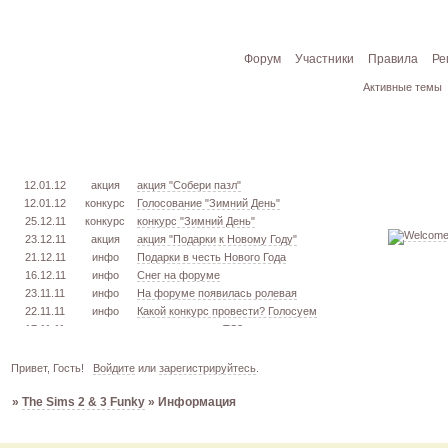
Форум
Участники
Правила
Ре
Активные темы
12.01.12
акция
акция "Собери пазл"
12.01.12
конкурс
Голосование "Зимний День"
25.12.11
конкурс
конкурс "Зимний День"
23.12.11
акция
акция "Подарки к Новому Году"
21.12.11
инфо
Подарки в честь Нового Года
16.12.11
инфо
Снег на форуме
23.11.11
инфо
На форуме появилась ролевая
22.11.11
инфо
Какой конкурс провести? Голосуем
17.11.11
урок
извлекаем меш. TS3
16.11.11
конкурс
голосование "Кон. Красоты" 2 эт.
15.11.11
урок
создаём свою обувь! TS3
Привет, Гость!
Войдите
или
зарегистрируйтесь
.
05.11.11
конкурс
голосование "Кон. Красоты" 1 эт.
»
The Sims 2 & 3 Funky
»
Информация
03.10.11
инфо
город из GTA VC в игре TS3
26.09.11
конкурс
открыт конкурс "Конкурс Красоты"
02.06.11
инфо
стань VIP!