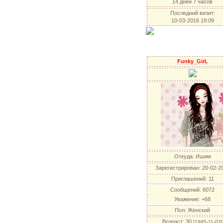
14 дней 7 часов
Последний визит:
10-03-2016 19:09
Funky_GirL
Откуда:
Ишим
Зарегистрирован
: 20-02-2
Приглашений:
11
Сообщений:
6072
Уважение:
+68
Пол:
Женский
Возраст:
30
[1995-11-03]