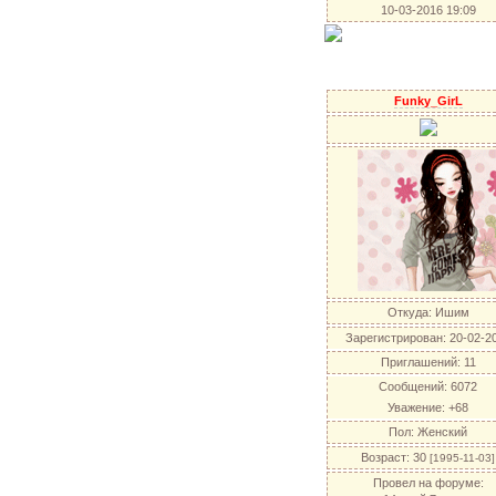
10-03-2016 19:09
Funky_GirL
Откуда:
Ишим
Зарегистрирован
: 20-02-2
Приглашений:
11
Сообщений:
6072
Уважение:
+68
Пол:
Женский
Возраст:
30
[1995-11-03]
Провел на форуме: