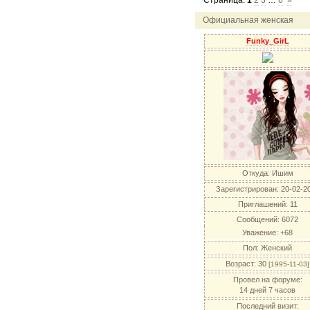
Страница:
1
2
3
…
6
»
12.04.11
инфо
порад
04.04.11
акция
акция
Официальная женская
04.04.11
акция
акция
Funky_GirL
Откуда:
Ишим
Зарегистрирован
: 20-02-2
Приглашений:
11
Сообщений:
6072
Уважение:
+68
Пол:
Женский
Возраст:
30
[1995-11-03]
Провел на форуме:
14 дней 7 часов
Последний визит: