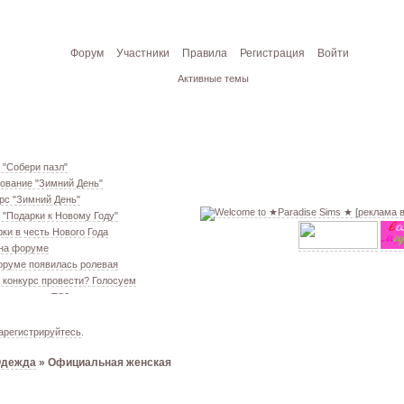
Форум
Участники
Правила
Регистрация
Войти
Активные темы
 "Собери пазл"
ование "Зимний День"
рс "Зимний День"
[реклама 
 "Подарки к Новому Году"
ки в честь Нового Года
 на форуме
оруме появилась ролевая
 конкурс провести? Голосуем
екаем меш. TS3
ование "Кон. Красоты" 2 эт.
ём свою обувь! TS3
арегистрируйтесь
.
ование "Кон. Красоты" 1 эт.
Одежда
»
Официальная женская
 из GTA VC в игре TS3
т конкурс "Конкурс Красоты"
 VIP!