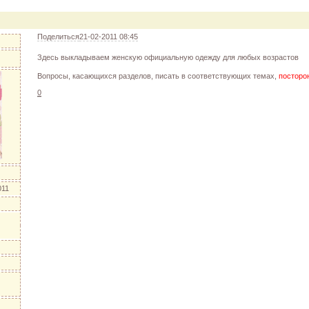
уйте друг друга подарками!
 "Друг"
 "Downloads"
Поделиться
21-02-2011 08:45
Здесь выкладываем женскую официальную одежду для любых возрастов
Вопросы, касающихся разделов, писать в соответствующих темах,
посторо
0
011