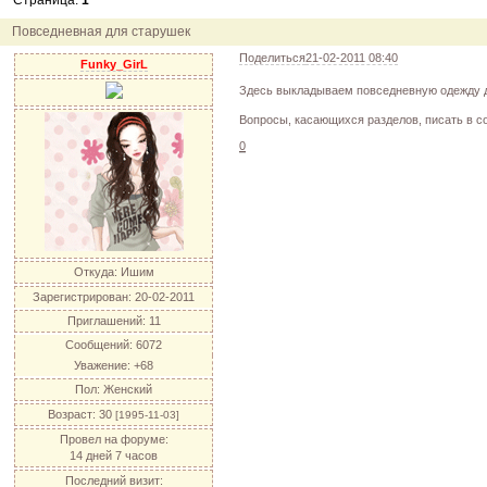
Страница:
1
12.04.11
инфо
порадуйте друг друга подарками!
04.04.11
акция
акция "Друг"
Повседневная для старушек
04.04.11
акция
акция "Downloads"
Поделиться
21-02-2011 08:40
Funky_GirL
Здесь выкладываем повседневную одежду 
Вопросы, касающихся разделов, писать в 
0
Откуда:
Ишим
Зарегистрирован
: 20-02-2011
Приглашений:
11
Сообщений:
6072
Уважение:
+68
Пол:
Женский
Возраст:
30
[1995-11-03]
Провел на форуме:
14 дней 7 часов
Последний визит: