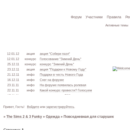
Форум
Участники
Правила
Ре
Активные темы
12.01.12
акция
акция "Собери пазл"
12.01.12
конкурс
Голосование "Зимний День"
25.12.11
конкурс
конкурс "Зимний День"
23.12.11
акция
акция "Подарки к Новому Году"
21.12.11
инфо
Подарки в честь Нового Года
16.12.11
инфо
Снег на форуме
23.11.11
инфо
На форуме появилась ролевая
22.11.11
инфо
Какой конкурс провести? Голосуем
17.11.11
урок
извлекаем меш. TS3
16.11.11
конкурс
голосование "Кон. Красоты" 2 эт.
15.11.11
урок
создаём свою обувь! TS3
Привет, Гость!
Войдите
или
зарегистрируйтесь
.
05.11.11
конкурс
голосование "Кон. Красоты" 1 эт.
»
The Sims 2 & 3 Funky
»
Одежда
»
Повседневная для старушек
03.10.11
инфо
город из GTA VC в игре TS3
26.09.11
конкурс
открыт конкурс "Конкурс Красоты"
02.06.11
инфо
стань VIP!