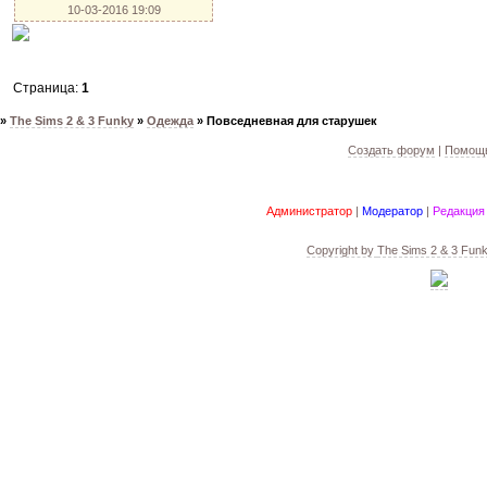
10-03-2016 19:09
Страница:
1
»
The Sims 2 & 3 Funky
»
Одежда
»
Повседневная для старушек
Создать форум
|
Помощь
Администратор
|
Модератор
|
Редакция
Copyright by
The Sims 2 & 3 Fun