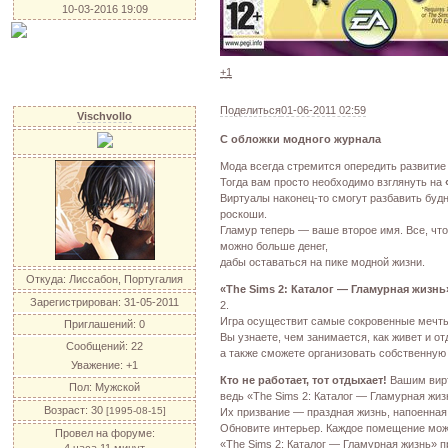
10-03-2016 19:09
+1
Поделиться
01-06-2011 02:59
Vischvollo
С обложки модного журнала
Мода всегда стремится опередить развитие
Тогда вам просто необходимо взглянуть на
Виртуалы наконец-то смогут разбавить бу
роскоши.
Гламур теперь — ваше второе имя. Все, что
можно больше денег,
дабы оставаться на пике модной жизни.
Откуда:
Лиссабон, Португалия
«The Sims 2: Каталог — Гламурная жизнь
Зарегистрирован
: 31-05-2011
2.
Игра осуществит самые сокровенные мечт
Приглашений:
0
Вы узнаете, чем занимается, как живет и о
Сообщений:
22
а также сможете организовать собственную
Уважение:
+1
Кто не работает, тот отдыхает!
Вашим вирт
Пол:
Мужской
ведь «The Sims 2: Каталог — Гламурная жиз
Возраст:
30
[1995-08-15]
Их призвание — праздная жизнь, напоенная
Обновите интерьер. Каждое помещение мож
Провел на форуме:
«The Sims 2: Каталог — Гламурная жизнь» п
4 часа 11 минут