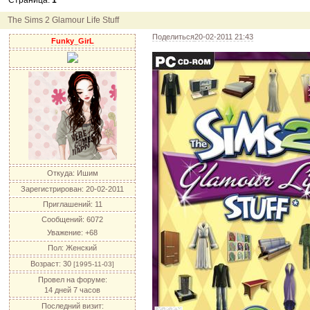
Страница:
1
12.04.11
инфо
порадуйте друг друга подарками!
04.04.11
акция
акция "Друг"
The Sims 2 Glamour Life Stuff
04.04.11
акция
акция "Downloads"
Поделиться
20-02-2011 21:43
Funky_GirL
Откуда:
Ишим
Зарегистрирован
: 20-02-2011
Приглашений:
11
Сообщений:
6072
Уважение:
+68
Пол:
Женский
Возраст:
30
[1995-11-03]
Провел на форуме:
14 дней 7 часов
Последний визит: