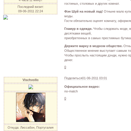
гостиных, столовых и других комнат.
Последний визит:
09-06-2011 22:24
Фэн Шуй на новый лад!
Отныне мало купи
моды.
Гости обязательно оценят комнату, оформл
Гламур в одежде.
Чтобы следовать моде, в
десятками вещей,
приобретенных в самых престижных бутиках
Держите марку в модном обществе.
Отнын
Общественное мнение выступает самым то
Чтобы прослыть настоящим дэнди, нужно п
денег.
0
Поделиться
01-06-2011 03:01
Vischvollo
Официальное видео:
no-match
0
Откуда:
Лиссабон, Португалия