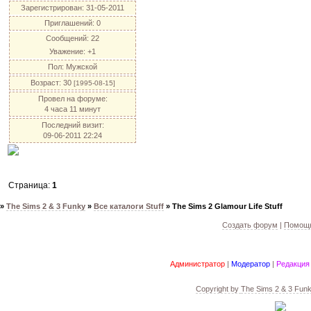
Зарегистрирован
: 31-05-2011
Приглашений:
0
Сообщений:
22
Уважение:
+1
Пол:
Мужской
Возраст:
30
[1995-08-15]
Провел на форуме:
4 часа 11 минут
Последний визит:
09-06-2011 22:24
Страница:
1
»
The Sims 2 & 3 Funky
»
Все каталоги Stuff
»
The Sims 2 Glamour Life Stuff
Создать форум
|
Помощь
Администратор
|
Модератор
|
Редакция
Copyright by
The Sims 2 & 3 Fun