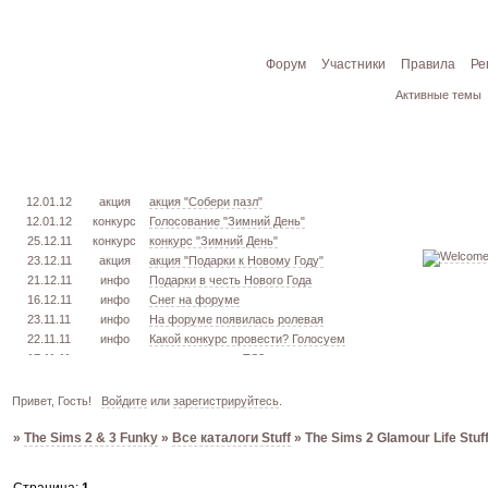
Форум
Участники
Правила
Ре
Активные темы
12.01.12
акция
акция "Собери пазл"
12.01.12
конкурс
Голосование "Зимний День"
25.12.11
конкурс
конкурс "Зимний День"
23.12.11
акция
акция "Подарки к Новому Году"
21.12.11
инфо
Подарки в честь Нового Года
16.12.11
инфо
Снег на форуме
23.11.11
инфо
На форуме появилась ролевая
22.11.11
инфо
Какой конкурс провести? Голосуем
17.11.11
урок
извлекаем меш. TS3
16.11.11
конкурс
голосование "Кон. Красоты" 2 эт.
15.11.11
урок
создаём свою обувь! TS3
Привет, Гость!
Войдите
или
зарегистрируйтесь
.
05.11.11
конкурс
голосование "Кон. Красоты" 1 эт.
»
The Sims 2 & 3 Funky
»
Все каталоги Stuff
»
The Sims 2 Glamour Life Stuf
03.10.11
инфо
город из GTA VC в игре TS3
26.09.11
конкурс
открыт конкурс "Конкурс Красоты"
02.06.11
инфо
стань VIP!