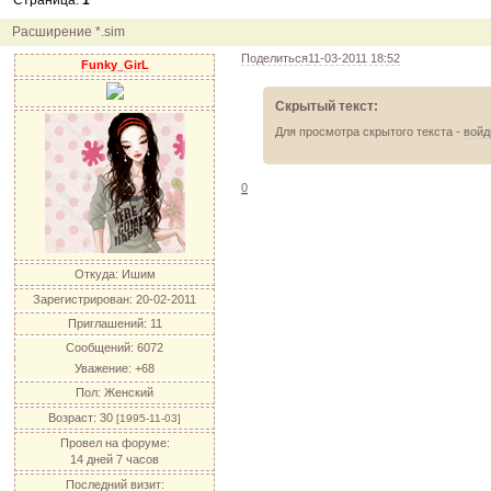
Страница:
1
12.04.11
инфо
порадуйте друг друга подарками!
04.04.11
акция
акция "Друг"
Расширение *.sim
04.04.11
акция
акция "Downloads"
Поделиться
11-03-2011 18:52
Funky_GirL
Скрытый текст:
Для просмотра скрытого текста -
войд
0
Откуда:
Ишим
Зарегистрирован
: 20-02-2011
Приглашений:
11
Сообщений:
6072
Уважение:
+68
Пол:
Женский
Возраст:
30
[1995-11-03]
Провел на форуме:
14 дней 7 часов
Последний визит: