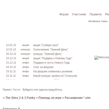
Форум
Участники
Правила
Ре
Активные темы
12.01.12
акция
акция "Собери пазл"
12.01.12
конкурс
Голосование "Зимний День"
25.12.11
конкурс
конкурс "Зимний День"
23.12.11
акция
акция "Подарки к Новому Году"
21.12.11
инфо
Подарки в честь Нового Года
16.12.11
инфо
Снег на форуме
23.11.11
инфо
На форуме появилась ролевая
22.11.11
инфо
Какой конкурс провести? Голосуем
17.11.11
урок
извлекаем меш. TS3
16.11.11
конкурс
голосование "Кон. Красоты" 2 эт.
15.11.11
урок
создаём свою обувь! TS3
Привет, Гость!
Войдите
или
зарегистрируйтесь
.
05.11.11
конкурс
голосование "Кон. Красоты" 1 эт.
»
The Sims 2 & 3 Funky
»
Помощь по игре
»
Расширение *.sim
03.10.11
инфо
город из GTA VC в игре TS3
26.09.11
конкурс
открыт конкурс "Конкурс Красоты"
02.06.11
инфо
стань VIP!