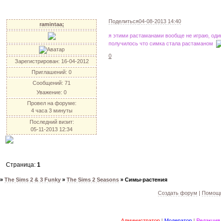
Поделиться
04-08-2013 14:40
ramintaa;
я этими растаманами вообще не играю, оди
получилось что симка стала растаманом
0
Зарегистрирован
: 16-04-2012
Приглашений:
0
Сообщений:
71
Уважение:
0
Провел на форуме:
4 часа 3 минуты
Последний визит:
05-11-2013 12:34
Страница:
1
»
The Sims 2 & 3 Funky
»
The Sims 2 Seasons
»
Симы-растения
Создать форум
|
Помощь
Администратор
|
Модератор
|
Редакция