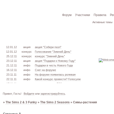
Форум
Участники
Правила
Ре
Активные темы
12.01.12
акция
акция "Собери пазл"
12.01.12
конкурс
Голосование "Зимний День"
25.12.11
конкурс
конкурс "Зимний День"
23.12.11
акция
акция "Подарки к Новому Году"
21.12.11
инфо
Подарки в честь Нового Года
16.12.11
инфо
Снег на форуме
23.11.11
инфо
На форуме появилась ролевая
22.11.11
инфо
Какой конкурс провести? Голосуем
17.11.11
урок
извлекаем меш. TS3
16.11.11
конкурс
голосование "Кон. Красоты" 2 эт.
15.11.11
урок
создаём свою обувь! TS3
Привет, Гость!
Войдите
или
зарегистрируйтесь
.
05.11.11
конкурс
голосование "Кон. Красоты" 1 эт.
»
The Sims 2 & 3 Funky
»
The Sims 2 Seasons
»
Симы-растения
03.10.11
инфо
город из GTA VC в игре TS3
26.09.11
конкурс
открыт конкурс "Конкурс Красоты"
02.06.11
инфо
стань VIP!