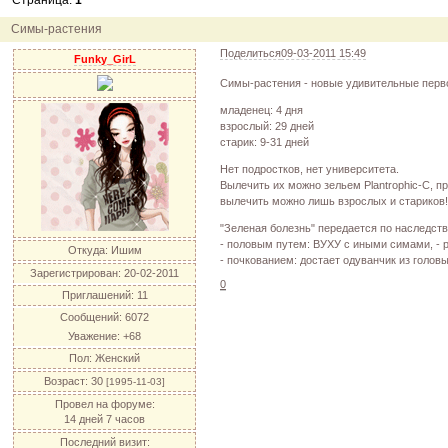
Страница:
1
12.04.11
инфо
порадуйте друг друга подарками!
04.04.11
акция
акция "Друг"
Симы-растения
04.04.11
акция
акция "Downloads"
Поделиться
09-03-2011 15:49
Funky_GirL
Симы-растения - новые удивительные перво
младенец: 4 дня
взрослый: 29 дней
старик: 9-31 дней
Нет подростков, нет университета.
Вылечить их можно зельем Plantrophic-C, п
вылечить можно лишь взрослых и стариков
"Зеленая болезнь" передается по наследст
- половым путем: ВУХУ с иными симами, - 
Откуда:
Ишим
- почкованием: достает одуванчик из голов
Зарегистрирован
: 20-02-2011
0
Приглашений:
11
Сообщений:
6072
Уважение:
+68
Пол:
Женский
Возраст:
30
[1995-11-03]
Провел на форуме:
14 дней 7 часов
Последний визит: