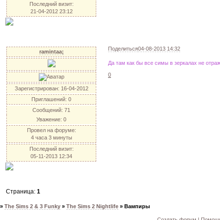
Последний визит:
21-04-2012 23:12
Поделиться
04-08-2013 14:32
ramintaa;
Да там как бы все симы в зеркалах не отра
0
Зарегистрирован
: 16-04-2012
Приглашений:
0
Сообщений:
71
Уважение:
0
Провел на форуме:
4 часа 3 минуты
Последний визит:
05-11-2013 12:34
Страница:
1
»
The Sims 2 & 3 Funky
»
The Sims 2 Nightlife
»
Вампиры
Создать форум
|
Помощь