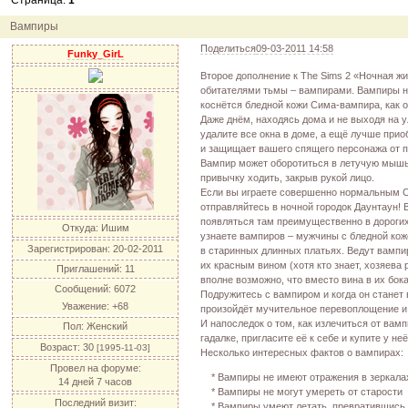
Страница:
1
12.04.11
инфо
порадуйте друг друга подарками!
04.04.11
акция
акция "Друг"
Вампиры
04.04.11
акция
акция "Downloads"
Поделиться
09-03-2011 14:58
Funky_GirL
Второе дополнение к The Sims 2 «Ночная ж
обитателями тьмы – вампирами. Вампиры на
коснётся бледной кожи Сима-вампира, как о
Даже днём, находясь дома и не выходя на 
удалите все окна в доме, а ещё лучше при
и защищает вашего спящего персонажа от 
Вампир может оборотиться в летучую мышь 
привычку ходить, закрыв рукой лицо.
Если вы играете совершенно нормальным Си
отправляйтесь в ночной городок Даунтаун!
появляться там преимущественно в дорогих 
Откуда:
Ишим
узнаете вампиров – мужчины с бледной кож
Зарегистрирован
: 20-02-2011
в старинных длинных платьях. Ведут вамп
их красным вином (хотя кто знает, хозяева
Приглашений:
11
вполне возможно, что вместо вина в их бока
Сообщений:
6072
Подружитесь с вампиром и когда он станет 
Уважение:
+68
произойдёт мучительное перевоплощение и
И напоследок о том, как излечиться от вам
Пол:
Женский
гадалке, пригласите её к себе и купите у н
Возраст:
30
[1995-11-03]
Несколько интересных фактов о вампирах:
Провел на форуме:
* Вампиры не имеют отражения в зеркала
14 дней 7 часов
* Вампиры не могут умереть от старости
Последний визит:
* Вампиры умеют летать, превратившись