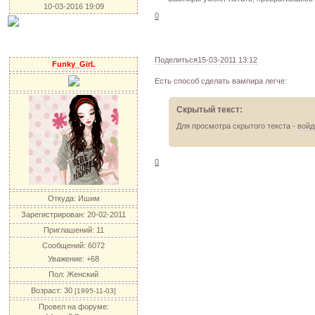
10-03-2016 19:09
0
Поделиться
15-03-2011 13:12
Funky_GirL
Есть способ сделать вампира легче:
Скрытый текст:
Для просмотра скрытого текста -
войд
0
Откуда:
Ишим
Зарегистрирован
: 20-02-2011
Приглашений:
11
Сообщений:
6072
Уважение:
+68
Пол:
Женский
Возраст:
30
[1995-11-03]
Провел на форуме: