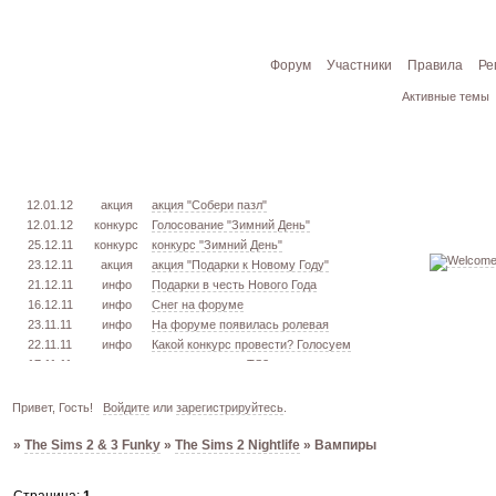
Форум
Участники
Правила
Ре
Активные темы
12.01.12
акция
акция "Собери пазл"
12.01.12
конкурс
Голосование "Зимний День"
25.12.11
конкурс
конкурс "Зимний День"
23.12.11
акция
акция "Подарки к Новому Году"
21.12.11
инфо
Подарки в честь Нового Года
16.12.11
инфо
Снег на форуме
23.11.11
инфо
На форуме появилась ролевая
22.11.11
инфо
Какой конкурс провести? Голосуем
17.11.11
урок
извлекаем меш. TS3
16.11.11
конкурс
голосование "Кон. Красоты" 2 эт.
15.11.11
урок
создаём свою обувь! TS3
Привет, Гость!
Войдите
или
зарегистрируйтесь
.
05.11.11
конкурс
голосование "Кон. Красоты" 1 эт.
»
The Sims 2 & 3 Funky
»
The Sims 2 Nightlife
»
Вампиры
03.10.11
инфо
город из GTA VC в игре TS3
26.09.11
конкурс
открыт конкурс "Конкурс Красоты"
02.06.11
инфо
стань VIP!