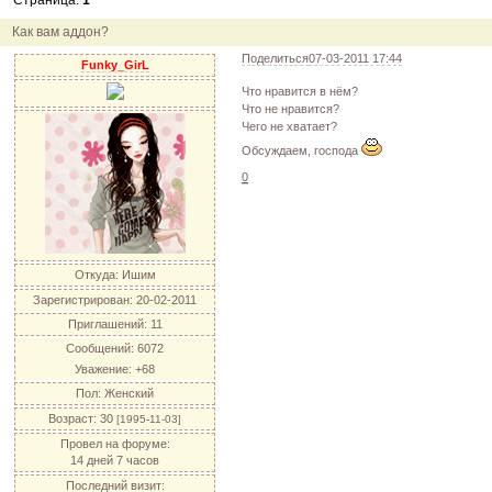
Страница:
1
12.04.11
инфо
порадуйте друг друга подарками!
04.04.11
акция
акция "Друг"
Как вам аддон?
04.04.11
акция
акция "Downloads"
Поделиться
07-03-2011 17:44
Funky_GirL
Что нравится в нём?
Что не нравится?
Чего не хватает?
Обсуждаем, господа
0
Откуда:
Ишим
Зарегистрирован
: 20-02-2011
Приглашений:
11
Сообщений:
6072
Уважение:
+68
Пол:
Женский
Возраст:
30
[1995-11-03]
Провел на форуме:
14 дней 7 часов
Последний визит: