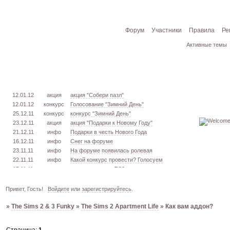
Форум
Участники
Правила
Ре
Активные темы
12.01.12
акция
акция "Собери пазл"
12.01.12
конкурс
Голосование "Зимний День"
25.12.11
конкурс
конкурс "Зимний День"
23.12.11
акция
акция "Подарки к Новому Году"
21.12.11
инфо
Подарки в честь Нового Года
16.12.11
инфо
Снег на форуме
23.11.11
инфо
На форуме появилась ролевая
22.11.11
инфо
Какой конкурс провести? Голосуем
17.11.11
урок
извлекаем меш. TS3
16.11.11
конкурс
голосование "Кон. Красоты" 2 эт.
15.11.11
урок
создаём свою обувь! TS3
Привет, Гость!
Войдите
или
зарегистрируйтесь
.
05.11.11
конкурс
голосование "Кон. Красоты" 1 эт.
»
The Sims 2 & 3 Funky
»
The Sims 2 Apartment Life
»
Как вам аддон?
03.10.11
инфо
город из GTA VC в игре TS3
26.09.11
конкурс
открыт конкурс "Конкурс Красоты"
02.06.11
инфо
стань VIP!