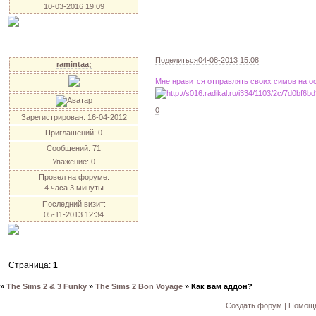
10-03-2016 19:09
Поделиться
04-08-2013 15:08
ramintaa;
Мне нравится отправлять своих симов на ос
0
Зарегистрирован
: 16-04-2012
Приглашений:
0
Сообщений:
71
Уважение:
0
Провел на форуме:
4 часа 3 минуты
Последний визит:
05-11-2013 12:34
Страница:
1
»
The Sims 2 & 3 Funky
»
The Sims 2 Bon Voyage
»
Как вам аддон?
Создать форум
|
Помощь