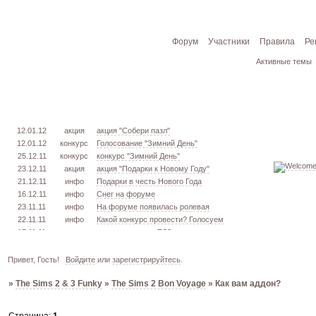
Форум
Участники
Правила
Ре
Активные темы
12.01.12
акция
акция "Собери пазл"
12.01.12
конкурс
Голосование "Зимний День"
25.12.11
конкурс
конкурс "Зимний День"
23.12.11
акция
акция "Подарки к Новому Году"
21.12.11
инфо
Подарки в честь Нового Года
16.12.11
инфо
Снег на форуме
23.11.11
инфо
На форуме появилась ролевая
22.11.11
инфо
Какой конкурс провести? Голосуем
17.11.11
урок
извлекаем меш. TS3
16.11.11
конкурс
голосование "Кон. Красоты" 2 эт.
15.11.11
урок
создаём свою обувь! TS3
Привет, Гость!
Войдите
или
зарегистрируйтесь
.
05.11.11
конкурс
голосование "Кон. Красоты" 1 эт.
»
The Sims 2 & 3 Funky
»
The Sims 2 Bon Voyage
»
Как вам аддон?
03.10.11
инфо
город из GTA VC в игре TS3
26.09.11
конкурс
открыт конкурс "Конкурс Красоты"
02.06.11
инфо
стань VIP!