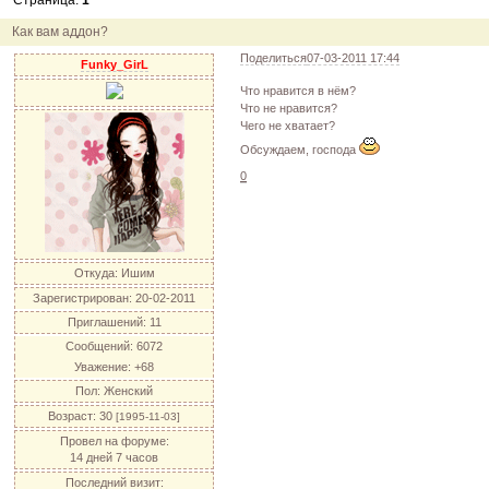
Страница:
1
12.04.11
инфо
порадуйте друг друга подарками!
04.04.11
акция
акция "Друг"
Как вам аддон?
04.04.11
акция
акция "Downloads"
Поделиться
07-03-2011 17:44
Funky_GirL
Что нравится в нём?
Что не нравится?
Чего не хватает?
Обсуждаем, господа
0
Откуда:
Ишим
Зарегистрирован
: 20-02-2011
Приглашений:
11
Сообщений:
6072
Уважение:
+68
Пол:
Женский
Возраст:
30
[1995-11-03]
Провел на форуме:
14 дней 7 часов
Последний визит: