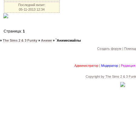
Последний визит:
05-11-2013 12:34
Страница:
1
»
The Sims 2 & 3 Funky
»
Аниме
»
`Анимесмайлы
Создать форум
|
Помощь
Администратор
|
Модератор
|
Редакция
Copyright by
The Sims 2 & 3 Fun