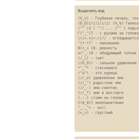
Выделить код
(V_v) - Глубокая печаль, тоск
(D_D)i!i!i!i!i! (%_%) Гипноз
(^^ )3 ( ^^) ... (^^ ) подслу
Г(^_^)7 - с руками за головой
\\(<.<|>.>)// - оглядывается
^(*-*)^ - ликование

8(>_< )8- ревность

o(^_-)O - ободряющий толчок

(/_\) – тает

\(O_O)/ - сильное удивление

*^_^* - стесняемся

/^о^\ - это курица

(//_о) удивлённое эмо

(//_^) радостное эмо

(//_-) эмо-скептик

(//_*) эмо в восторге

(.-.) стоим на голове

}(0_0){ инопланетянин

^_._^< - кот)

(<_>) - грустный