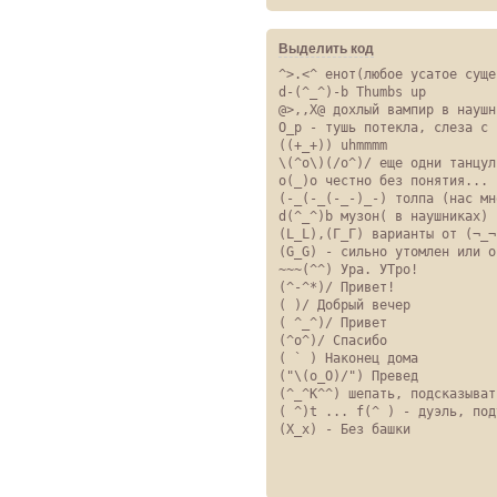
Выделить код
^>.<^ енот(любое усатое сущес
d-(^_^)-b Thumbs up

@>,,X@ дохлый вампир в наушн
O_p - тушь потекла, слеза с г
((+_+)) uhmmmm

\(^o\)(/o^)/ еще одни танцуль
o(_)o честно без понятия... 
(-_(-_(-_-)_-) толпа (нас мно
d(^_^)b музон( в наушниках)

(L_L),(Г_Г) варианты от (¬_¬)
(G_G) - сильно утомлен или о
~~~(^^) Ура. УТро!

(^-^*)/ Привет!

( )/ Добрый вечер

( ^_^)/ Привет

(^o^)/ Спасибо

( ` ) Наконец дома

("\(o_O)/") Превед

(^_^K^^) шепать, подсказывать
( ^)t ... f(^ ) - дуэль, под
(X_x) - Без башки