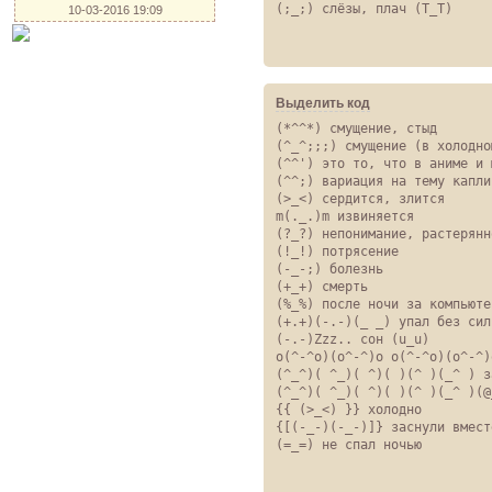
(;_;) слёзы, плач (T_T)
10-03-2016 19:09
Выделить код
(*^^*) смущение, стыд

(^_^;;;) смущение (в холодно
(^^') это то, что в аниме и 
(^^;) вариация на тему капли

(>_<) сердится, злится

m(._.)m извиняется

(?_?) непонимание, растерянн
(!_!) потрясение

(-_-;) болезнь

(+_+) смерть

(%_%) после ночи за компьютер
(+.+)(-.-)(_ _) упал без сил

(-.-)Zzz.. сон (u_u)

o(^-^o)(o^-^)o o(^-^o)(o^-^)
(^_^)( ^_)( ^)( )(^ )(_^ ) з
(^_^)( ^_)( ^)( )(^ )(_^ )(@
{{ (>_<) }} холодно

{[(-_-)(-_-)]} заснули вместе
(=_=) не спал ночью