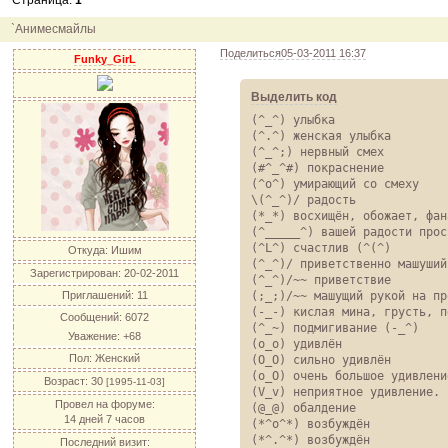
Страница:
1
12.04.11
инфо
порадуйте друг друга подарками!
04.04.11
акция
акция "Друг"
`Анимесмайлы
04.04.11
акция
акция "Downloads"
Поделиться
05-03-2011 16:37
Funky_GirL
Выделить код
(^_^) улыбка

(^.^) женская улыбка

(^_^;) нервный смех

(#^_^#) покраснение

(^o^) умирающий со смеху

\(^_^)/ радость

(*_*) восхищён, обожает, фана
(^_____^) вашей радости прос
(^L^) счастлив (^(^)

Откуда:
Ишим
(^_^)/ приветственно машуший
Зарегистрирован
: 20-02-2011
(^_^)/~~ приветствие

Приглашений:
11
(;_;)/~~ машущий рукой на пр
(-_-) кислая мина, грусть, п
Сообщений:
6072
(^_~) подмигивание (-_^)

Уважение:
+68
(о_о) удивлён

Пол:
Женский
(O_O) сильно удивлён

(о_О) очень большое удивлени
Возраст:
30
[1995-11-03]
(V_v) неприятное удивление.

Провел на форуме:
(@_@) обалдение

14 дней 7 часов
(*^o^*) возбуждён

(*^.^*) возбуждён

Последний визит: