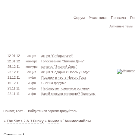
Форум
Участники
Правила
Ре
Активные темы
12.01.12
акция
акция "Собери пазл"
12.01.12
конкурс
Голосование "Зимний День"
25.12.11
конкурс
конкурс "Зимний День"
23.12.11
акция
акция "Подарки к Новому Году"
21.12.11
инфо
Подарки в честь Нового Года
16.12.11
инфо
Снег на форуме
23.11.11
инфо
На форуме появилась ролевая
22.11.11
инфо
Какой конкурс провести? Голосуем
17.11.11
урок
извлекаем меш. TS3
16.11.11
конкурс
голосование "Кон. Красоты" 2 эт.
15.11.11
урок
создаём свою обувь! TS3
Привет, Гость!
Войдите
или
зарегистрируйтесь
.
05.11.11
конкурс
голосование "Кон. Красоты" 1 эт.
»
The Sims 2 & 3 Funky
»
Аниме
»
`Анимесмайлы
03.10.11
инфо
город из GTA VC в игре TS3
26.09.11
конкурс
открыт конкурс "Конкурс Красоты"
02.06.11
инфо
стань VIP!