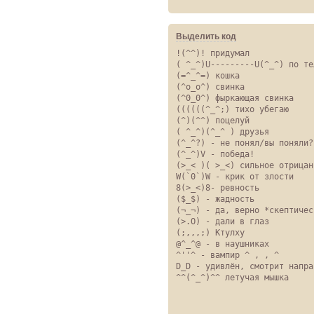
Выделить код
!(^^)! придумал

( ^_^)U---------U(^_^) по те
(=^_^=) кошка

(^o_o^) свинка

(^0_0^) фыркающая свинка

((((((^_^;) тихо убегаю

(^)(^^) поцелуй

( ^_^)(^_^ ) друзья

(^_^?) - не понял/вы поняли?

(^_^)V - победа!

(>_< )( >_<) сильное отрицани
W(`0`)W - крик от злости

8(>_<)8- ревность

($_$) - жадность

(¬_¬) - да, верно *скептическ
(>.O) - дали в глаз

(;,,,;) Ктулху

@^_^@ - в наушниках

^''^ - вампир ^ , , ^

D_D - удивлён, смотрит направ
^^(^_^)^^ летучая мышка