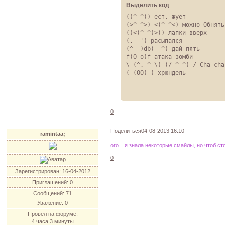
Выделить код
()^_^() ест, жует

(>^_^>) <(^_^<) можно Обнять?
()<(^_^)>() лапки вверх

(, _') расыпался

(^_-)db(-_^) дай пять

f(O_o)f атака зомби

\ (^. ^ \) (/ ^ ^) / Cha-cha-
( (OO) ) хрюндель
0
Поделиться
04-08-2013 16:10
ramintaa;
ого... я знала некоторые смайлы, но чтоб с
0
Зарегистрирован
: 16-04-2012
Приглашений:
0
Сообщений:
71
Уважение:
0
Провел на форуме:
4 часа 3 минуты