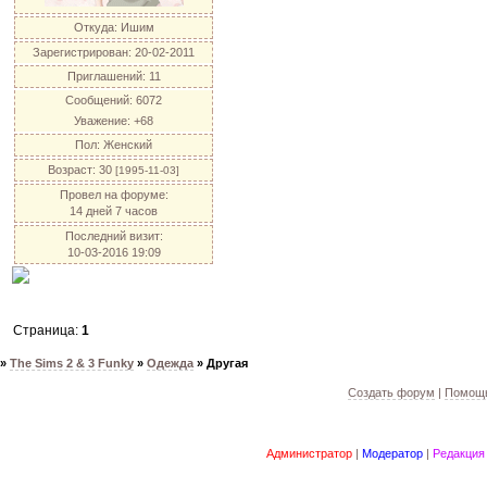
Откуда:
Ишим
Зарегистрирован
: 20-02-2011
Приглашений:
11
Сообщений:
6072
Уважение:
+68
Пол:
Женский
Возраст:
30
[1995-11-03]
Провел на форуме:
14 дней 7 часов
Последний визит:
10-03-2016 19:09
Страница:
1
»
The Sims 2 & 3 Funky
»
Одежда
»
Другая
Создать форум
|
Помощь
Администратор
|
Модератор
|
Редакция