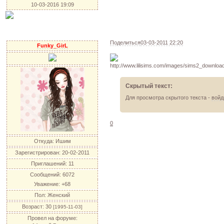
10-03-2016 19:09
Поделиться
03-03-2011 22:20
Funky_GirL
Скрытый текст:
Для просмотра скрытого текста -
войд
0
Откуда:
Ишим
Зарегистрирован
: 20-02-2011
Приглашений:
11
Сообщений:
6072
Уважение:
+68
Пол:
Женский
Возраст:
30
[1995-11-03]
Провел на форуме: