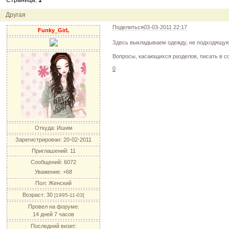
Страница:
1
12.04.11
инфо
порадуйте друг друга подарками!
04.04.11
акция
акция "Друг"
Другая
04.04.11
акция
акция "Downloads"
Поделиться
03-03-2011 22:17
Funky_GirL
Здесь выкладываем одежду, не подходящую
Вопросы, касающихся разделов, писать в 
0
Откуда:
Ишим
Зарегистрирован
: 20-02-2011
Приглашений:
11
Сообщений:
6072
Уважение:
+68
Пол:
Женский
Возраст:
30
[1995-11-03]
Провел на форуме:
14 дней 7 часов
Последний визит: