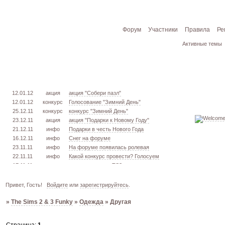
Форум
Участники
Правила
Ре
Активные темы
12.01.12
акция
акция "Собери пазл"
12.01.12
конкурс
Голосование "Зимний День"
25.12.11
конкурс
конкурс "Зимний День"
23.12.11
акция
акция "Подарки к Новому Году"
21.12.11
инфо
Подарки в честь Нового Года
16.12.11
инфо
Снег на форуме
23.11.11
инфо
На форуме появилась ролевая
22.11.11
инфо
Какой конкурс провести? Голосуем
17.11.11
урок
извлекаем меш. TS3
16.11.11
конкурс
голосование "Кон. Красоты" 2 эт.
15.11.11
урок
создаём свою обувь! TS3
Привет, Гость!
Войдите
или
зарегистрируйтесь
.
05.11.11
конкурс
голосование "Кон. Красоты" 1 эт.
»
The Sims 2 & 3 Funky
»
Одежда
»
Другая
03.10.11
инфо
город из GTA VC в игре TS3
26.09.11
конкурс
открыт конкурс "Конкурс Красоты"
02.06.11
инфо
стань VIP!