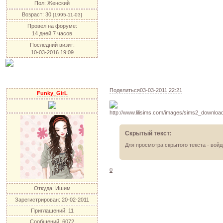
Пол:
Женский
Возраст:
30
[1995-11-03]
Провел на форуме:
14 дней 7 часов
Последний визит:
10-03-2016 19:09
Поделиться
03-03-2011 22:21
Funky_GirL
Скрытый текст:
Для просмотра скрытого текста -
войд
0
Откуда:
Ишим
Зарегистрирован
: 20-02-2011
Приглашений:
11
Сообщений:
6072