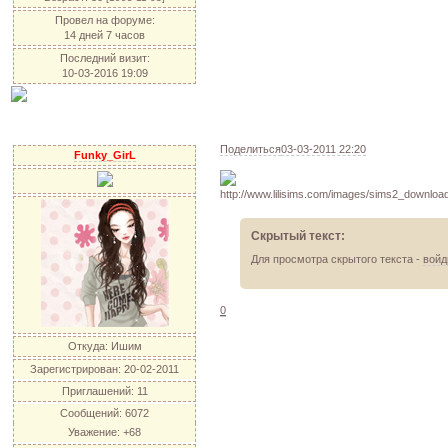
Провел на форуме:
14 дней 7 часов
Последний визит:
10-03-2016 19:09
Поделиться
03-03-2011 22:20
Funky_GirL
Скрытый текст:
Для просмотра скрытого текста -
войд
0
Откуда:
Ишим
Зарегистрирован
: 20-02-2011
Приглашений:
11
Сообщений:
6072
Уважение:
+68