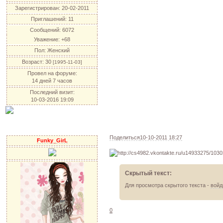
Зарегистрирован
: 20-02-2011
Приглашений:
11
Сообщений:
6072
Уважение:
+68
Пол:
Женский
Возраст:
30
[1995-11-03]
Провел на форуме:
14 дней 7 часов
Последний визит:
10-03-2016 19:09
Поделиться
10-10-2011 18:27
Funky_GirL
Скрытый текст:
Для просмотра скрытого текста -
войд
0