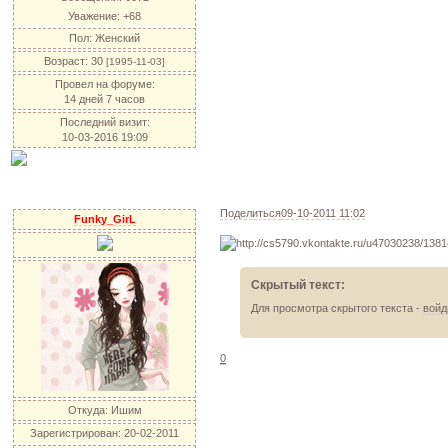
Уважение:
+68
Пол:
Женский
Возраст:
30
[1995-11-03]
Провел на форуме:
14 дней 7 часов
Последний визит:
10-03-2016 19:09
Поделиться
09-10-2011 11:02
Funky_GirL
Скрытый текст:
Для просмотра скрытого текста -
войд
0
Откуда:
Ишим
Зарегистрирован
: 20-02-2011