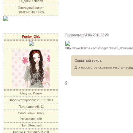
14 дней 7 часов
Последний визит:
10-03-2016 19:09
Поделиться
03-03-2011 22:20
Funky_GirL
Скрытый текст:
Для просмотра скрытого текста -
войд
0
Откуда:
Ишим
Зарегистрирован
: 20-02-2011
Приглашений:
11
Сообщений:
6072
Уважение:
+68
Пол:
Женский
Возраст:
30
[1995-11-03]