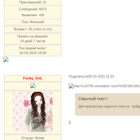
Приглашений:
11
Сообщений:
6072
Уважение:
+68
Пол:
Женский
Возраст:
30
[1995-11-03]
Провел на форуме:
14 дней 7 часов
Последний визит:
10-03-2016 19:09
Поделиться
09-10-2011 11:03
Funky_GirL
Скрытый текст:
Для просмотра скрытого текста -
войд
0
Откуда:
Ишим