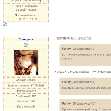
Возраст:
30
[1995-11-03]
Провел на форуме:
14 дней 7 часов
Последний визит:
10-03-2016 19:09
Поделиться
08-01-2012 22:08
Принцесса
Funky_GirL написал(а):
вот только сомневаюсь на счёт второй
сделать
Я знала что она не подойдёт:)Ну не чего сде
Откуда:
Сураж..
Funky_GirL написал(а):
Зарегистрирован
: 17-05-2011
возьмусь завтра, сегодня уже времен
Приглашений:
0
Сообщений:
150
Уважение:
+28
Funky_GirL написал(а):
Пол:
Женский
Срок выполнения работы до 3х недель