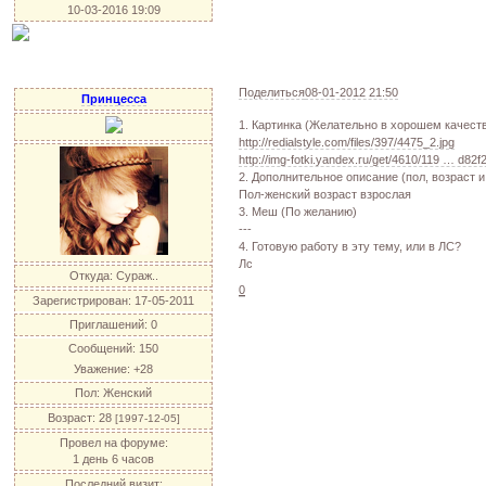
10-03-2016 19:09
Поделиться
08-01-2012 21:50
Принцесса
1. Картинка (Желательно в хорошем качест
http://redialstyle.com/files/397/4475_2.jpg
http://img-fotki.yandex.ru/get/4610/119 … d82
2. Дополнительное описание (пол, возраст и 
Пол-женский возраст взрослая
3. Меш (По желанию)
---
4. Готовую работу в эту тему, или в ЛС?
Лс
Откуда:
Сураж..
0
Зарегистрирован
: 17-05-2011
Приглашений:
0
Сообщений:
150
Уважение:
+28
Пол:
Женский
Возраст:
28
[1997-12-05]
Провел на форуме:
1 день 6 часов
Последний визит: