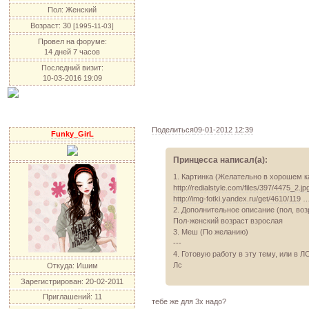
Пол:
Женский
Возраст:
30
[1995-11-03]
Провел на форуме:
14 дней 7 часов
Последний визит:
10-03-2016 19:09
Поделиться
09-01-2012 12:39
Funky_GirL
Принцесса написал(а):
1. Картинка (Желательно в хорошем к
http://redialstyle.com/files/397/4475_2.jp
http://img-fotki.yandex.ru/get/4610/119
…
2. Дополнительное описание (пол, возр
Пол-женский возраст взрослая
3. Меш (По желанию)
---
4. Готовую работу в эту тему, или в Л
Лс
Откуда:
Ишим
Зарегистрирован
: 20-02-2011
Приглашений:
11
тебе же для 3х надо?