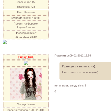
Сообщений:
150
Уважение:
+28
Пол:
Женский
Возраст:
28
[1997-12-05]
Провел на форуме:
1 день 6 часов
Последний визит:
31-10-2012 15:30
Поделиться
09-01-2012 13:54
Funky_GirL
Принцесса написал(а):
Нет только что посередине:)
нет,я имею ввиду sims 3
0
Откуда:
Ишим
Зарегистрирован
: 20-02-2011