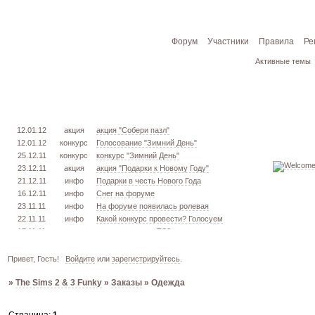
Форум
Участники
Правила
Ре
Активные темы
12.01.12
акция
акция "Собери пазл"
12.01.12
конкурс
Голосование "Зимний День"
25.12.11
конкурс
конкурс "Зимний День"
23.12.11
акция
акция "Подарки к Новому Году"
21.12.11
инфо
Подарки в честь Нового Года
16.12.11
инфо
Снег на форуме
23.11.11
инфо
На форуме появилась ролевая
22.11.11
инфо
Какой конкурс провести? Голосуем
17.11.11
урок
извлекаем меш. TS3
16.11.11
конкурс
голосование "Кон. Красоты" 2 эт.
15.11.11
урок
создаём свою обувь! TS3
Привет, Гость!
Войдите
или
зарегистрируйтесь
.
05.11.11
конкурс
голосование "Кон. Красоты" 1 эт.
»
The Sims 2 & 3 Funky
»
Заказы
»
Одежда
03.10.11
инфо
город из GTA VC в игре TS3
26.09.11
конкурс
открыт конкурс "Конкурс Красоты"
02.06.11
инфо
стань VIP!