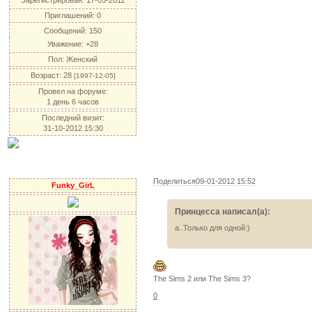
Зарегистрирован
: 17-05-2011
Приглашений:
0
Сообщений:
150
Уважение:
+28
Пол:
Женский
Возраст:
28
[1997-12-05]
Провел на форуме:
1 день 6 часов
Последний визит:
31-10-2012 15:30
Поделиться
09-01-2012 15:52
Funky_GirL
Принцесса написал(а):
а..Только для одной:)
The Sims 2 или The Sims 3?
0