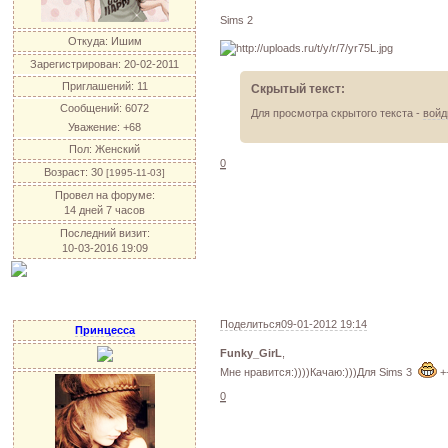
Sims 2
Откуда:
Ишим
Зарегистрирован
: 20-02-2011
Приглашений:
11
Скрытый текст:
Сообщений:
6072
Для просмотра скрытого текста -
войд
Уважение:
+68
Пол:
Женский
0
Возраст:
30
[1995-11-03]
Провел на форуме:
14 дней 7 часов
Последний визит:
10-03-2016 19:09
Поделиться
09-01-2012 19:14
Принцесса
Funky_GirL
,
Мне нравится:))))Качаю:)))Для Sims 3
+
0