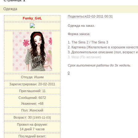
Страница:
1
12.04.11
инфо
порадуйте друг друга подарками!
04.04.11
акция
акция "Друг"
Одежда
04.04.11
акция
акция "Downloads"
Поделиться
22-02-2011 00:31
Funky_GirL
Одежда на заказ.
Форма заказа:
1. The Sims 2 / The Sims 3
2. Картинка (Желательно в хорошем качест
3. Дополнительное описание (пол, возраст и 
3. Меш (По желанию)
Срок выполнения работы до 3х недель.
0
Откуда:
Ишим
Зарегистрирован
: 20-02-2011
Приглашений:
11
Сообщений:
6072
Уважение:
+68
Пол:
Женский
Возраст:
30
[1995-11-03]
Провел на форуме:
14 дней 7 часов
Последний визит: