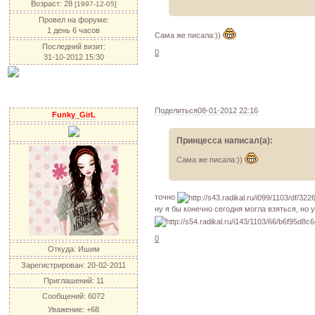
Возраст:
28
[1997-12-05]
Провел на форуме:
1 день 6 часов
Сама же писала:))
Последний визит:
0
31-10-2012 15:30
Поделиться
08-01-2012 22:16
Funky_GirL
Принцесса написал(а):
Сама же писала:))
точно
ну я бы конечно сегодня могла взяться, но
0
Откуда:
Ишим
Зарегистрирован
: 20-02-2011
Приглашений:
11
Сообщений:
6072
Уважение:
+68