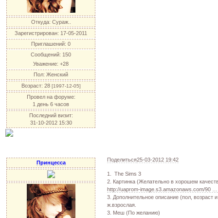
Откуда:
Сураж..
Зарегистрирован
: 17-05-2011
Приглашений:
0
Сообщений:
150
Уважение:
+28
Пол:
Женский
Возраст:
28
[1997-12-05]
Провел на форуме:
1 день 6 часов
Последний визит:
31-10-2012 15:30
Поделиться
25-03-2012 19:42
Принцесса
1. The Sims 3
2. Картинка (Желательно в хорошем качест
http://uaprom-image.s3.amazonaws.com/90 …
3. Дополнительное описание (пол, возраст и 
ж.взрослая.
3. Меш (По желанию)