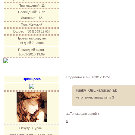
Приглашений:
11
Сообщений:
6072
Уважение:
+68
Пол:
Женский
Возраст:
30
[1995-11-03]
Провел на форуме:
14 дней 7 часов
Последний визит:
10-03-2016 19:09
Поделиться
09-01-2012 15:51
Принцесса
Funky_GirL написал(а):
нет,я имею ввиду sims 3
а..Только для одной:)
0
Откуда:
Сураж..