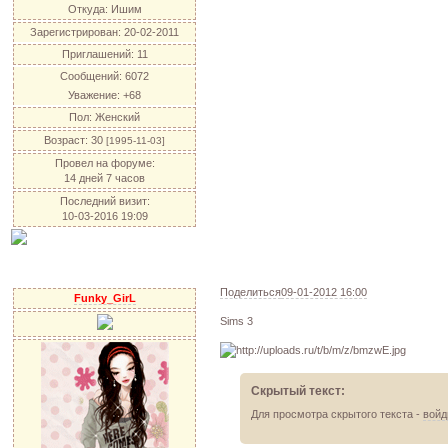
Откуда:
Ишим
Зарегистрирован
: 20-02-2011
Приглашений:
11
Сообщений:
6072
Уважение:
+68
Пол:
Женский
Возраст:
30
[1995-11-03]
Провел на форуме:
14 дней 7 часов
Последний визит:
10-03-2016 19:09
Поделиться
09-01-2012 16:00
Funky_GirL
Sims 3
Скрытый текст:
Для просмотра скрытого текста -
войд