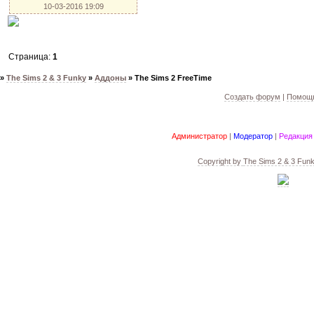
10-03-2016 19:09
Страница:
1
»
The Sims 2 & 3 Funky
»
Аддоны
»
The Sims 2 FreeTime
Создать форум
|
Помощь
Администратор
|
Модератор
|
Редакция
Copyright by
The Sims 2 & 3 Fun