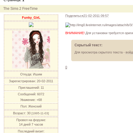
Страница:
1
12.04.11
инфо
порадуйте друг друга подарками!
04.04.11
акция
акция "Друг"
The Sims 2 FreeTime
04.04.11
акция
акция "Downloads"
Поделиться
21-02-2011 09:57
Funky_GirL
ВНИМАНИЕ!
Для установки требуется ориги
Скрытый текст:
Для просмотра скрытого текста -
войд
0
Откуда:
Ишим
Зарегистрирован
: 20-02-2011
Приглашений:
11
Сообщений:
6072
Уважение:
+68
Пол:
Женский
Возраст:
30
[1995-11-03]
Провел на форуме:
14 дней 7 часов
Последний визит: