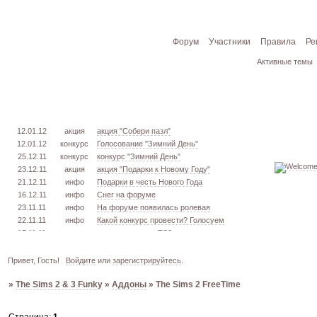
Форум
Участники
Правила
Ре
Активные темы
12.01.12
акция
акция "Собери пазл"
12.01.12
конкурс
Голосование "Зимний День"
25.12.11
конкурс
конкурс "Зимний День"
23.12.11
акция
акция "Подарки к Новому Году"
21.12.11
инфо
Подарки в честь Нового Года
16.12.11
инфо
Снег на форуме
23.11.11
инфо
На форуме появилась ролевая
22.11.11
инфо
Какой конкурс провести? Голосуем
17.11.11
урок
извлекаем меш. TS3
16.11.11
конкурс
голосование "Кон. Красоты" 2 эт.
15.11.11
урок
создаём свою обувь! TS3
Привет, Гость!
Войдите
или
зарегистрируйтесь
.
05.11.11
конкурс
голосование "Кон. Красоты" 1 эт.
»
The Sims 2 & 3 Funky
»
Аддоны
»
The Sims 2 FreeTime
03.10.11
инфо
город из GTA VC в игре TS3
26.09.11
конкурс
открыт конкурс "Конкурс Красоты"
02.06.11
инфо
стань VIP!