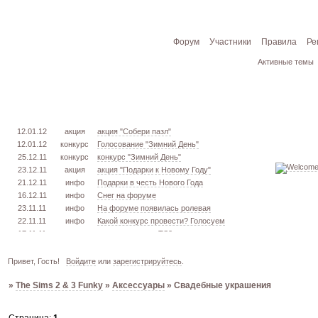
Форум
Участники
Правила
Ре
Активные темы
12.01.12
акция
акция "Собери пазл"
12.01.12
конкурс
Голосование "Зимний День"
25.12.11
конкурс
конкурс "Зимний День"
23.12.11
акция
акция "Подарки к Новому Году"
21.12.11
инфо
Подарки в честь Нового Года
16.12.11
инфо
Снег на форуме
23.11.11
инфо
На форуме появилась ролевая
22.11.11
инфо
Какой конкурс провести? Голосуем
17.11.11
урок
извлекаем меш. TS3
16.11.11
конкурс
голосование "Кон. Красоты" 2 эт.
15.11.11
урок
создаём свою обувь! TS3
Привет, Гость!
Войдите
или
зарегистрируйтесь
.
05.11.11
конкурс
голосование "Кон. Красоты" 1 эт.
»
The Sims 2 & 3 Funky
»
Аксессуары
»
Свадебные украшения
03.10.11
инфо
город из GTA VC в игре TS3
26.09.11
конкурс
открыт конкурс "Конкурс Красоты"
02.06.11
инфо
стань VIP!