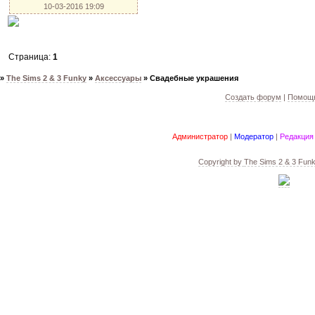
10-03-2016 19:09
Страница:
1
»
The Sims 2 & 3 Funky
»
Аксессуары
»
Свадебные украшения
Создать форум
|
Помощь
Администратор
|
Модератор
|
Редакция
Copyright by
The Sims 2 & 3 Fun