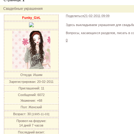
Страница:
1
12.04.11
инфо
порадуйте друг друга подарками!
04.04.11
акция
акция "Друг"
Свадебные украшения
04.04.11
акция
акция "Downloads"
Поделиться
21-02-2011 09:09
Funky_GirL
Здесь выкладываем украшения для свадьб
Вопросы, касающихся разделов, писать в 
0
Откуда:
Ишим
Зарегистрирован
: 20-02-2011
Приглашений:
11
Сообщений:
6072
Уважение:
+68
Пол:
Женский
Возраст:
30
[1995-11-03]
Провел на форуме:
14 дней 7 часов
Последний визит: