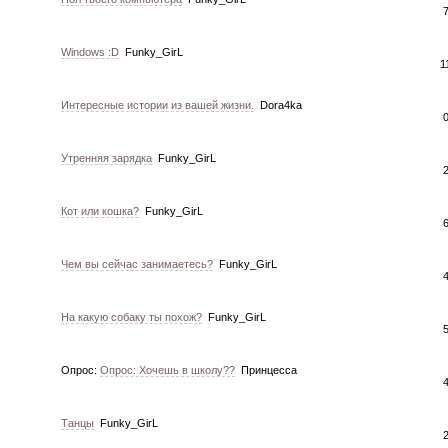
Windows :D
Funky_GirL
1
Интересные истории из вашей жизни.
Dora4ka
Утренняя зарядка
Funky_GirL
Кот или кошка?
Funky_GirL
Чем вы сейчас занимаетесь?
Funky_GirL
На какую собаку ты похож?
Funky_GirL
Опрос:
Опрос: Хочешь в школу??
Принцесса
Танцы
Funky_GirL