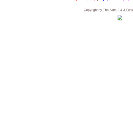
Copyright by
The Sims 2 & 3 Fun