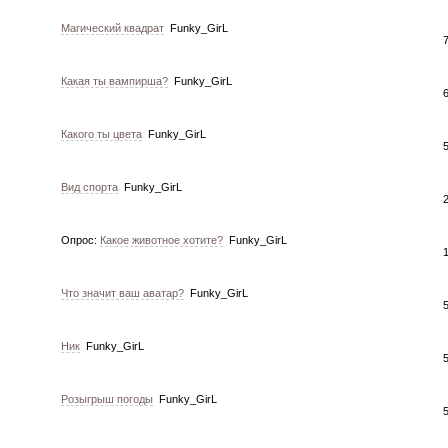
Магический квадрат
Funky_GirL
Какая ты вампирша?
Funky_GirL
Какого ты цвета
Funky_GirL
Вид спорта
Funky_GirL
Опрос:
Какое животное хотите?
Funky_GirL
Что значит ваш аватар?
Funky_GirL
Ник
Funky_GirL
Розыгрыш погоды
Funky_GirL