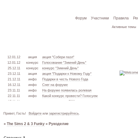
Форум
Участники
Правила
Ре
Активные темы
12.01.12
акция
акция "Собери пазл"
12.01.12
конкурс
Голосование "Зимний День"
25.12.11
конкурс
конкурс "Зимний День"
23.12.11
акция
акция "Подарки к Новому Году"
21.12.11
инфо
Подарки в честь Нового Года
16.12.11
инфо
Снег на форуме
23.11.11
инфо
На форуме появилась ролевая
22.11.11
инфо
Какой конкурс провести? Голосуем
17.11.11
урок
извлекаем меш. TS3
16.11.11
конкурс
голосование "Кон. Красоты" 2 эт.
15.11.11
урок
создаём свою обувь! TS3
Привет, Гость!
Войдите
или
зарегистрируйтесь
.
05.11.11
конкурс
голосование "Кон. Красоты" 1 эт.
»
The Sims 2 & 3 Funky
»
Рукоделие
03.10.11
инфо
город из GTA VC в игре TS3
26.09.11
конкурс
открыт конкурс "Конкурс Красоты"
02.06.11
инфо
стань VIP!