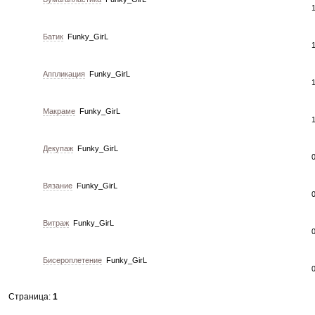
Батик
Funky_GirL
Аппликация
Funky_GirL
Макраме
Funky_GirL
Декупаж
Funky_GirL
Вязание
Funky_GirL
Витраж
Funky_GirL
Бисероплетение
Funky_GirL
Страница:
1