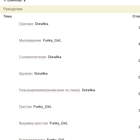
Страница:
1
12.04.11
инфо
порадуйте друг друга подарками!
04.04.11
акция
акция "Друг"
Рукоделие
04.04.11
акция
акция "Downloads"
Тема
Отв
Оригами
Dora4ka
Мыловарение
Funky_GirL
Соломоплетение
Dora4ka
Кружево
Dora4ka
Гильоширование(выжигание по ткани)
Dora4ka
Граттаж
Funky_GirL
Вышивка крестом
Funky_GirL
Бумагапластика
Funky_GirL