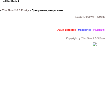
Страница:
1
»
The Sims 2 & 3 Funky
»
Программы, моды, хаки
Создать форум
|
Помощь
Администратор
|
Модератор
|
Редакция
Copyright by
The Sims 2 & 3 Fun