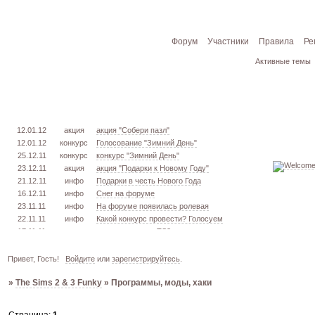
Форум
Участники
Правила
Ре
Активные темы
12.01.12
акция
акция "Собери пазл"
12.01.12
конкурс
Голосование "Зимний День"
25.12.11
конкурс
конкурс "Зимний День"
23.12.11
акция
акция "Подарки к Новому Году"
21.12.11
инфо
Подарки в честь Нового Года
16.12.11
инфо
Снег на форуме
23.11.11
инфо
На форуме появилась ролевая
22.11.11
инфо
Какой конкурс провести? Голосуем
17.11.11
урок
извлекаем меш. TS3
16.11.11
конкурс
голосование "Кон. Красоты" 2 эт.
15.11.11
урок
создаём свою обувь! TS3
Привет, Гость!
Войдите
или
зарегистрируйтесь
.
05.11.11
конкурс
голосование "Кон. Красоты" 1 эт.
»
The Sims 2 & 3 Funky
»
Программы, моды, хаки
03.10.11
инфо
город из GTA VC в игре TS3
26.09.11
конкурс
открыт конкурс "Конкурс Красоты"
02.06.11
инфо
стань VIP!