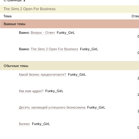
Страница:
1
12.04.11
инфо
порадуйте друг друга подарками!
04.04.11
акция
акция "Друг"
The Sims 2 Open For Business
04.04.11
акция
акция "Downloads"
Тема
Отв
Важные темы
Важно:
Вопрос - Ответ
Funky_GirL
Важно:
The Sims 2 Open For Business
Funky_GirL
Обычные темы
Какой бизнес предпочитаете?
Funky_GirL
Как вам аддон?
Funky_GirL
Десять заповедей успешного бизнесмена
Funky_GirL
Бизнес
Funky_GirL