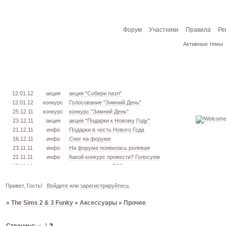
Форум
Участники
Правила
Ре
Активные темы
12.01.12
акция
акция "Собери пазл"
12.01.12
конкурс
Голосование "Зимний День"
25.12.11
конкурс
конкурс "Зимний День"
23.12.11
акция
акция "Подарки к Новому Году"
21.12.11
инфо
Подарки в честь Нового Года
16.12.11
инфо
Снег на форуме
23.11.11
инфо
На форуме появилась ролевая
22.11.11
инфо
Какой конкурс провести? Голосуем
17.11.11
урок
извлекаем меш. TS3
16.11.11
конкурс
голосование "Кон. Красоты" 2 эт.
15.11.11
урок
создаём свою обувь! TS3
Привет, Гость!
Войдите
или
зарегистрируйтесь
.
05.11.11
конкурс
голосование "Кон. Красоты" 1 эт.
»
The Sims 2 & 3 Funky
»
Аксессуары
»
Прочее
03.10.11
инфо
город из GTA VC в игре TS3
26.09.11
конкурс
открыт конкурс "Конкурс Красоты"
02.06.11
инфо
стань VIP!