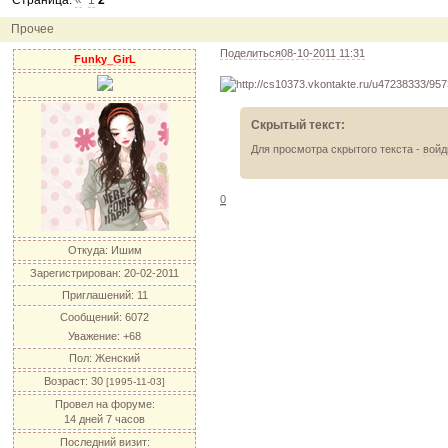
Страница:
«
1
2
12.04.11
инфо
порадуйте друг друга подарками!
04.04.11
акция
акция "Друг"
Прочее
04.04.11
акция
акция "Downloads"
Поделиться
08-10-2011 11:31
Funky_GirL
Скрытый текст:
Для просмотра скрытого текста -
войд
0
Откуда:
Ишим
Зарегистрирован
: 20-02-2011
Приглашений:
11
Сообщений:
6072
Уважение:
+68
Пол:
Женский
Возраст:
30
[1995-11-03]
Провел на форуме:
14 дней 7 часов
Последний визит: