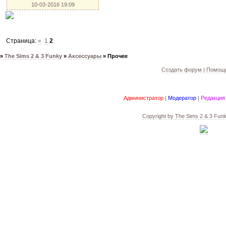
10-03-2016 19:09
Страница:
«
1
2
»
The Sims 2 & 3 Funky
»
Аксессуары
»
Прочее
Создать форум
|
Помощь
Администратор
|
Модератор
|
Редакция
Copyright by
The Sims 2 & 3 Fun