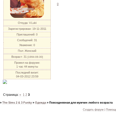
0
Откуда:
V.Luki
Зарегистрирован
: 19-11-2011
Приглашений:
0
Сообщений:
31
Уважение:
0
Пол:
Женский
Возраст:
31
[1994-08-30]
Провел на форуме:
1 час 44 минуты
Последний визит:
04-03-2012 23:59
Страница:
«
1
2
3
»
The Sims 2 & 3 Funky
»
Одежда
»
Повседневная для мужчин любого возраста
Создать форум
|
Помощь