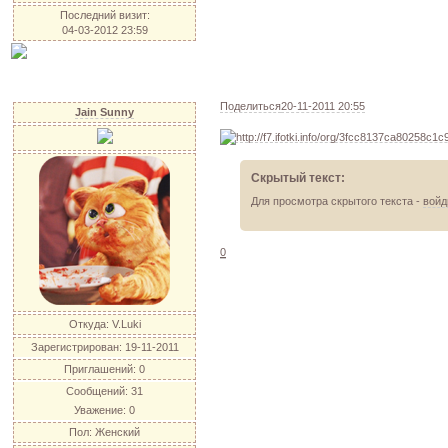
Последний визит:
04-03-2012 23:59
Поделиться
20-11-2011 20:55
Jain Sunny
Скрытый текст:
Для просмотра скрытого текста -
войд
0
Откуда:
V.Luki
Зарегистрирован
: 19-11-2011
Приглашений:
0
Сообщений:
31
Уважение:
0
Пол:
Женский