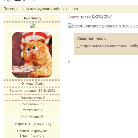
Страница:
«
1
2
3
12.04.11
инфо
порадуйте друг друга подарками!
04.04.11
акция
акция "Друг"
Повседневная для мужчин любого возраста
04.04.11
акция
акция "Downloads"
Поделиться
20-11-2011 20:54
Jain Sunny
Скрытый текст:
Для просмотра скрытого текста -
войд
0
Откуда:
V.Luki
Зарегистрирован
: 19-11-2011
Приглашений:
0
Сообщений:
31
Уважение:
0
Пол:
Женский
Возраст:
31
[1994-08-30]
Провел на форуме:
1 час 44 минуты