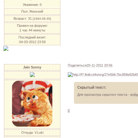
Уважение:
0
Пол:
Женский
Возраст:
31
[1994-08-30]
Провел на форуме:
1 час 44 минуты
Последний визит:
04-03-2012 23:59
Поделиться
20-11-2011 20:56
Jain Sunny
Скрытый текст:
Для просмотра скрытого текста -
войд
0
Откуда:
V.Luki