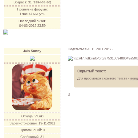
Возраст:
31
[1994-08-30]
Провел на форуме:
1 час 44 минуты
Последний визит:
04-03-2012 23:59
Поделиться
20-11-2011 20:55
Jain Sunny
Скрытый текст:
Для просмотра скрытого текста -
войд
0
Откуда:
V.Luki
Зарегистрирован
: 19-11-2011
Приглашений:
0
Сообщений:
31