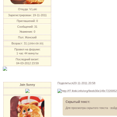
Откуда:
V.Luki
Зарегистрирован
: 19-11-2011
Приглашений:
0
Сообщений:
31
Уважение:
0
Пол:
Женский
Возраст:
31
[1994-08-30]
Провел на форуме:
1 час 44 минуты
Последний визит:
04-03-2012 23:59
Поделиться
20-11-2011 20:58
Jain Sunny
Скрытый текст:
Для просмотра скрытого текста -
войд