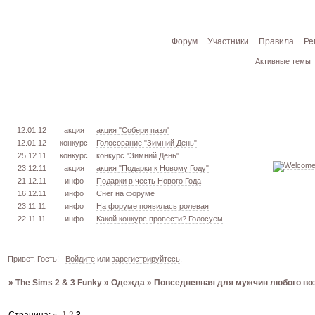
Форум
Участники
Правила
Ре
Активные темы
12.01.12
акция
акция "Собери пазл"
12.01.12
конкурс
Голосование "Зимний День"
25.12.11
конкурс
конкурс "Зимний День"
23.12.11
акция
акция "Подарки к Новому Году"
21.12.11
инфо
Подарки в честь Нового Года
16.12.11
инфо
Снег на форуме
23.11.11
инфо
На форуме появилась ролевая
22.11.11
инфо
Какой конкурс провести? Голосуем
17.11.11
урок
извлекаем меш. TS3
16.11.11
конкурс
голосование "Кон. Красоты" 2 эт.
15.11.11
урок
создаём свою обувь! TS3
Привет, Гость!
Войдите
или
зарегистрируйтесь
.
05.11.11
конкурс
голосование "Кон. Красоты" 1 эт.
»
The Sims 2 & 3 Funky
»
Одежда
»
Повседневная для мужчин любого во
03.10.11
инфо
город из GTA VC в игре TS3
26.09.11
конкурс
открыт конкурс "Конкурс Красоты"
02.06.11
инфо
стань VIP!