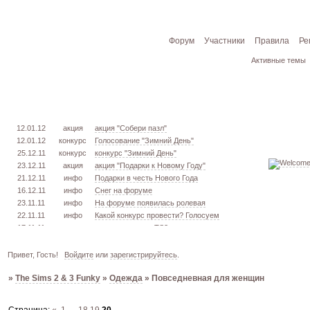
Форум
Участники
Правила
Ре
Активные темы
12.01.12
акция
акция "Собери пазл"
12.01.12
конкурс
Голосование "Зимний День"
25.12.11
конкурс
конкурс "Зимний День"
23.12.11
акция
акция "Подарки к Новому Году"
21.12.11
инфо
Подарки в честь Нового Года
16.12.11
инфо
Снег на форуме
23.11.11
инфо
На форуме появилась ролевая
22.11.11
инфо
Какой конкурс провести? Голосуем
17.11.11
урок
извлекаем меш. TS3
16.11.11
конкурс
голосование "Кон. Красоты" 2 эт.
15.11.11
урок
создаём свою обувь! TS3
Привет, Гость!
Войдите
или
зарегистрируйтесь
.
05.11.11
конкурс
голосование "Кон. Красоты" 1 эт.
»
The Sims 2 & 3 Funky
»
Одежда
»
Повседневная для женщин
03.10.11
инфо
город из GTA VC в игре TS3
26.09.11
конкурс
открыт конкурс "Конкурс Красоты"
02.06.11
инфо
стань VIP!