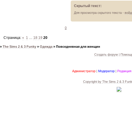
Скрытый текст:
Для просмотра скрытого текста -
войд
0
Страница:
«
1
…
18
19
20
»
The Sims 2 & 3 Funky
»
Одежда
»
Повседневная для женщин
Создать форум
|
Помощь
Администратор
|
Модератор
|
Редакция
Copyright by
The Sims 2 & 3 Fun