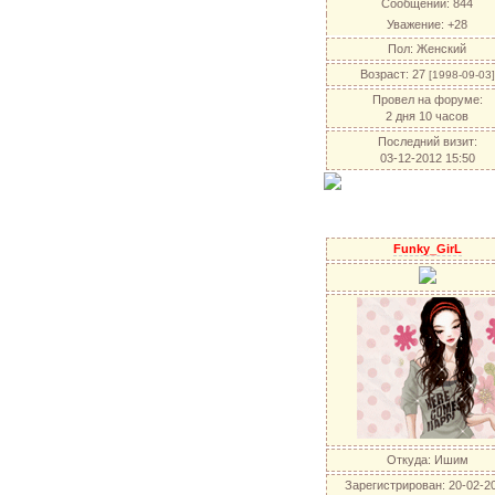
Сообщений:
844
Уважение:
+28
Пол:
Женский
Возраст:
27
[1998-09-03]
Провел на форуме:
2 дня 10 часов
Последний визит:
03-12-2012 15:50
Funky_GirL
Откуда:
Ишим
Зарегистрирован
: 20-02-2