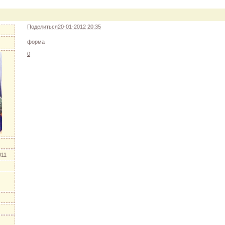
уйте друг друга подарками!
 "Друг"
 "Downloads"
Поделиться
20-01-2012 20:35
форма
0
011