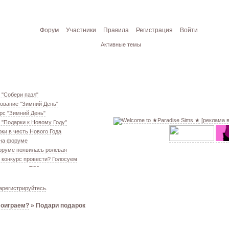
Форум
Участники
Правила
Регистрация
Войти
Активные темы
 "Собери пазл"
ование "Зимний День"
рс "Зимний День"
[реклама 
 "Подарки к Новому Году"
ки в честь Нового Года
 на форуме
оруме появилась ролевая
 конкурс провести? Голосуем
екаем меш. TS3
ование "Кон. Красоты" 2 эт.
ём свою обувь! TS3
арегистрируйтесь
.
ование "Кон. Красоты" 1 эт.
оиграем?
»
Подари подарок
 из GTA VC в игре TS3
т конкурс "Конкурс Красоты"
 VIP!