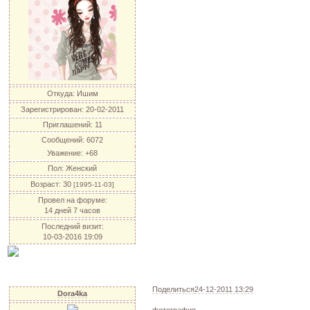
Откуда:
Ишим
Зарегистрирован
: 20-02-2011
Приглашений:
11
Сообщений:
6072
Уважение:
+68
Пол:
Женский
Возраст:
30
[1995-11-03]
Провел на форуме:
14 дней 7 часов
Последний визит:
10-03-2016 19:09
Поделиться
24-12-2011 13:29
Dora4ka
фотография