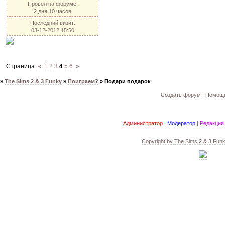
Провел на форуме:
2 дня 10 часов
Последний визит:
03-12-2012 15:50
Страница:
«
1
2
3
4
5
6
»
»
The Sims 2 & 3 Funky
»
Поиграем?
»
Подари подарок
Создать форум
|
Помощь
Администратор
|
Модератор
|
Редакция
Copyright by
The Sims 2 & 3 Fun