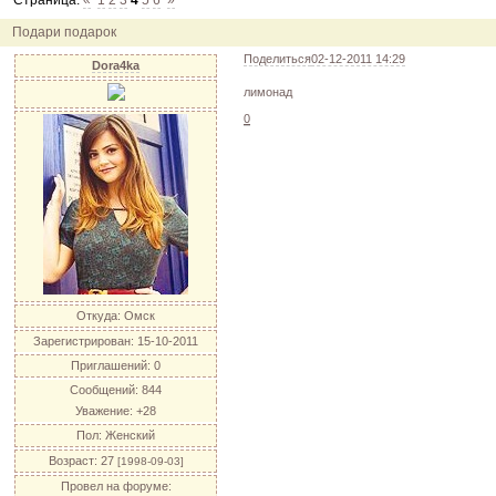
Страница:
«
1
2
3
4
5
6
»
12.04.11
инфо
порадуйте друг друга подарками!
04.04.11
акция
акция "Друг"
Подари подарок
04.04.11
акция
акция "Downloads"
Поделиться
02-12-2011 14:29
Dora4ka
лимонад
0
Откуда:
Омск
Зарегистрирован
: 15-10-2011
Приглашений:
0
Сообщений:
844
Уважение:
+28
Пол:
Женский
Возраст:
27
[1998-09-03]
Провел на форуме: