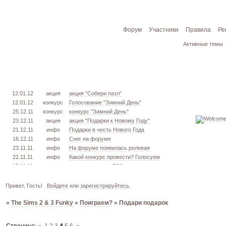
Форум
Участники
Правила
Ре
Активные темы
12.01.12
акция
акция "Собери пазл"
12.01.12
конкурс
Голосование "Зимний День"
25.12.11
конкурс
конкурс "Зимний День"
23.12.11
акция
акция "Подарки к Новому Году"
21.12.11
инфо
Подарки в честь Нового Года
16.12.11
инфо
Снег на форуме
23.11.11
инфо
На форуме появилась ролевая
22.11.11
инфо
Какой конкурс провести? Голосуем
17.11.11
урок
извлекаем меш. TS3
16.11.11
конкурс
голосование "Кон. Красоты" 2 эт.
15.11.11
урок
создаём свою обувь! TS3
Привет, Гость!
Войдите
или
зарегистрируйтесь
.
05.11.11
конкурс
голосование "Кон. Красоты" 1 эт.
»
The Sims 2 & 3 Funky
»
Поиграем?
»
Подари подарок
03.10.11
инфо
город из GTA VC в игре TS3
26.09.11
конкурс
открыт конкурс "Конкурс Красоты"
02.06.11
инфо
стань VIP!