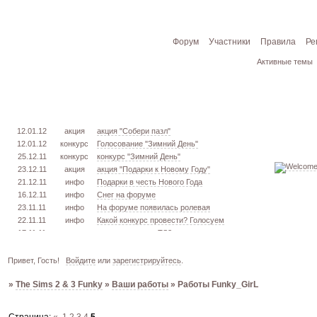
Форум
Участники
Правила
Ре
Активные темы
12.01.12
акция
акция "Собери пазл"
12.01.12
конкурс
Голосование "Зимний День"
25.12.11
конкурс
конкурс "Зимний День"
23.12.11
акция
акция "Подарки к Новому Году"
21.12.11
инфо
Подарки в честь Нового Года
16.12.11
инфо
Снег на форуме
23.11.11
инфо
На форуме появилась ролевая
22.11.11
инфо
Какой конкурс провести? Голосуем
17.11.11
урок
извлекаем меш. TS3
16.11.11
конкурс
голосование "Кон. Красоты" 2 эт.
15.11.11
урок
создаём свою обувь! TS3
Привет, Гость!
Войдите
или
зарегистрируйтесь
.
05.11.11
конкурс
голосование "Кон. Красоты" 1 эт.
»
The Sims 2 & 3 Funky
»
Ваши работы
»
Работы Funky_GirL
03.10.11
инфо
город из GTA VC в игре TS3
26.09.11
конкурс
открыт конкурс "Конкурс Красоты"
02.06.11
инфо
стань VIP!