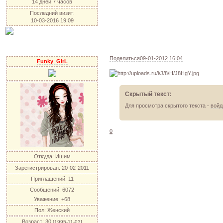
14 дней 7 часов
Последний визит:
10-03-2016 19:09
Поделиться
09-01-2012 16:04
Funky_GirL
Скрытый текст:
Для просмотра скрытого текста -
войд
0
Откуда:
Ишим
Зарегистрирован
: 20-02-2011
Приглашений:
11
Сообщений:
6072
Уважение:
+68
Пол:
Женский
Возраст:
30
[1995-11-03]