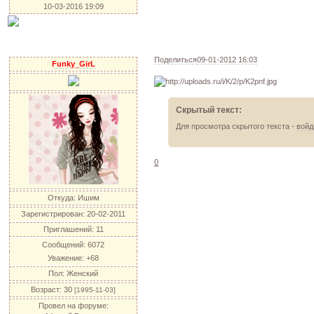
10-03-2016 19:09
Поделиться
09-01-2012 16:03
Funky_GirL
Скрытый текст:
Для просмотра скрытого текста -
войд
0
Откуда:
Ишим
Зарегистрирован
: 20-02-2011
Приглашений:
11
Сообщений:
6072
Уважение:
+68
Пол:
Женский
Возраст:
30
[1995-11-03]
Провел на форуме: