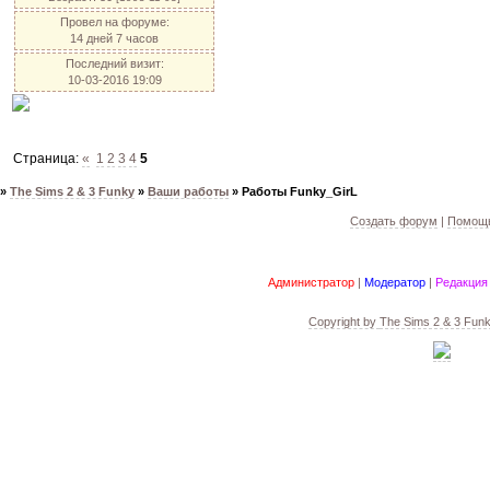
Провел на форуме:
14 дней 7 часов
Последний визит:
10-03-2016 19:09
Страница:
«
1
2
3
4
5
»
The Sims 2 & 3 Funky
»
Ваши работы
»
Работы Funky_GirL
Создать форум
|
Помощь
Администратор
|
Модератор
|
Редакция
Copyright by
The Sims 2 & 3 Fun