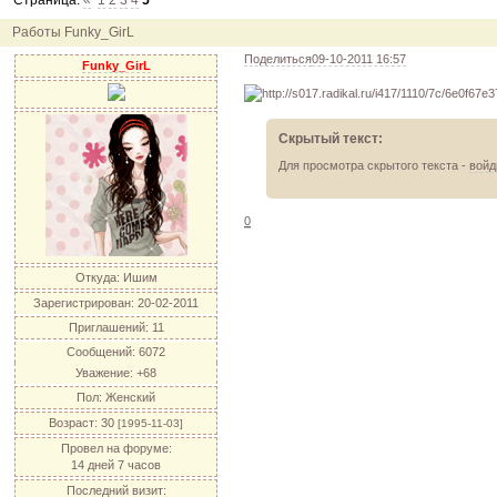
Страница:
«
1
2
3
4
5
12.04.11
инфо
порадуйте друг друга подарками!
04.04.11
акция
акция "Друг"
Работы Funky_GirL
04.04.11
акция
акция "Downloads"
Поделиться
09-10-2011 16:57
Funky_GirL
Скрытый текст:
Для просмотра скрытого текста -
войд
0
Откуда:
Ишим
Зарегистрирован
: 20-02-2011
Приглашений:
11
Сообщений:
6072
Уважение:
+68
Пол:
Женский
Возраст:
30
[1995-11-03]
Провел на форуме:
14 дней 7 часов
Последний визит: