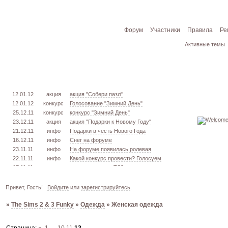
Форум
Участники
Правила
Ре
Активные темы
12.01.12
акция
акция "Собери пазл"
12.01.12
конкурс
Голосование "Зимний День"
25.12.11
конкурс
конкурс "Зимний День"
23.12.11
акция
акция "Подарки к Новому Году"
21.12.11
инфо
Подарки в честь Нового Года
16.12.11
инфо
Снег на форуме
23.11.11
инфо
На форуме появилась ролевая
22.11.11
инфо
Какой конкурс провести? Голосуем
17.11.11
урок
извлекаем меш. TS3
16.11.11
конкурс
голосование "Кон. Красоты" 2 эт.
15.11.11
урок
создаём свою обувь! TS3
Привет, Гость!
Войдите
или
зарегистрируйтесь
.
05.11.11
конкурс
голосование "Кон. Красоты" 1 эт.
»
The Sims 2 & 3 Funky
»
Одежда
»
Женская одежда
03.10.11
инфо
город из GTA VC в игре TS3
26.09.11
конкурс
открыт конкурс "Конкурс Красоты"
02.06.11
инфо
стань VIP!