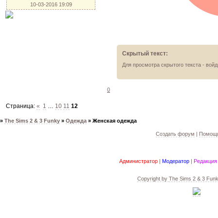
10-03-2016 19:09
Скрытый текст:
Для просмотра скрытого текста -
войд
0
Страница:
«
1
…
10
11
12
»
The Sims 2 & 3 Funky
»
Одежда
»
Женская одежда
Создать форум
|
Помощь
Администратор
|
Модератор
|
Редакция
Copyright by
The Sims 2 & 3 Fun