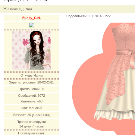
Страница:
«
1
…
10
11
12
12.04.11
инфо
порадуйте друг друга подарками!
04.04.11
акция
акция "Друг"
Женская одежда
04.04.11
акция
акция "Downloads"
Поделиться
26-01-2014 21:22
Funky_GirL
Откуда:
Ишим
Зарегистрирован
: 20-02-2011
Приглашений:
11
Сообщений:
6072
Уважение:
+68
Пол:
Женский
Возраст:
30
[1995-11-03]
Провел на форуме:
14 дней 7 часов
Последний визит: