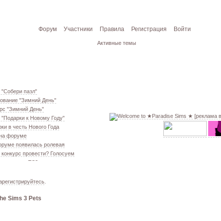
Форум
Участники
Правила
Регистрация
Войти
Активные темы
 "Собери пазл"
ование "Зимний День"
рс "Зимний День"
[реклама 
 "Подарки к Новому Году"
ки в честь Нового Года
 на форуме
оруме появилась ролевая
 конкурс провести? Голосуем
екаем меш. TS3
ование "Кон. Красоты" 2 эт.
ём свою обувь! TS3
арегистрируйтесь
.
ование "Кон. Красоты" 1 эт.
he Sims 3 Pets
 из GTA VC в игре TS3
т конкурс "Конкурс Красоты"
 VIP!