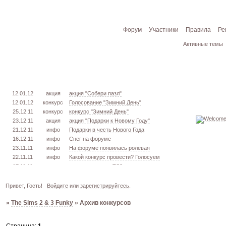
Форум
Участники
Правила
Ре
Активные темы
12.01.12
акция
акция "Собери пазл"
12.01.12
конкурс
Голосование "Зимний День"
25.12.11
конкурс
конкурс "Зимний День"
23.12.11
акция
акция "Подарки к Новому Году"
21.12.11
инфо
Подарки в честь Нового Года
16.12.11
инфо
Снег на форуме
23.11.11
инфо
На форуме появилась ролевая
22.11.11
инфо
Какой конкурс провести? Голосуем
17.11.11
урок
извлекаем меш. TS3
16.11.11
конкурс
голосование "Кон. Красоты" 2 эт.
15.11.11
урок
создаём свою обувь! TS3
Привет, Гость!
Войдите
или
зарегистрируйтесь
.
05.11.11
конкурс
голосование "Кон. Красоты" 1 эт.
»
The Sims 2 & 3 Funky
»
Архив конкурсов
03.10.11
инфо
город из GTA VC в игре TS3
26.09.11
конкурс
открыт конкурс "Конкурс Красоты"
02.06.11
инфо
стань VIP!