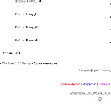
Задание
Funky_GirL
Работы
Funky_GirL
Работы
Funky_GirL
Работы
Funky_GirL
Страница:
1
»
The Sims 2 & 3 Funky
»
Архив конкурсов
Создать форум
|
Помощь
Администратор
|
Модератор
|
Редакция
Copyright by
The Sims 2 & 3 Fun