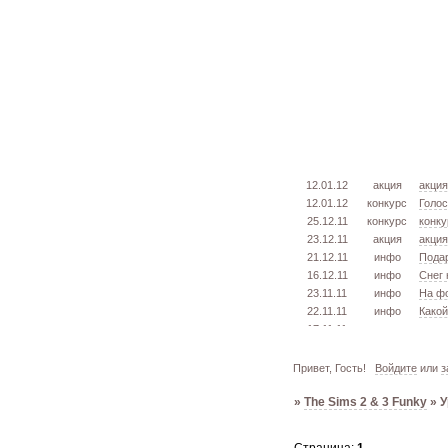
12.01.12
акция
акция
12.01.12
конкурс
Голос
25.12.11
конкурс
конку
23.12.11
акция
акция
21.12.11
инфо
Подар
16.12.11
инфо
Снег
23.11.11
инфо
На ф
22.11.11
инфо
Какой
17.11.11
урок
извл
16.11.11
конкурс
голос
15.11.11
урок
созда
Привет, Гость!
Войдите
или
з
05.11.11
конкурс
голос
»
The Sims 2 & 3 Funky
»
У
03.10.11
инфо
город
26.09.11
конкурс
откры
02.06.11
инфо
стань