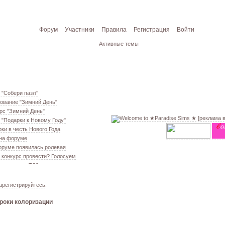
Форум
Участники
Правила
Регистрация
Войти
Активные темы
 "Собери пазл"
ование "Зимний День"
рс "Зимний День"
[реклама 
 "Подарки к Новому Году"
ки в честь Нового Года
 на форуме
оруме появилась ролевая
 конкурс провести? Голосуем
екаем меш. TS3
ование "Кон. Красоты" 2 эт.
ём свою обувь! TS3
арегистрируйтесь
.
ование "Кон. Красоты" 1 эт.
роки колоризации
 из GTA VC в игре TS3
т конкурс "Конкурс Красоты"
 VIP!