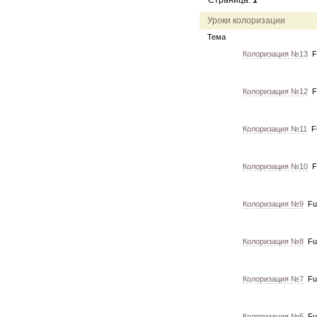
Страница:
1
12.04.11
инфо
порад
04.04.11
акция
акция
Уроки колоризации
04.04.11
акция
акция
Тема
Колоризация №13
F
Колоризация №12
F
Колоризация №11
F
Колоризация №10
F
Колоризация №9
Fu
Колоризация №8
Fu
Колоризация №7
Fu
Колоризация №6
Fu