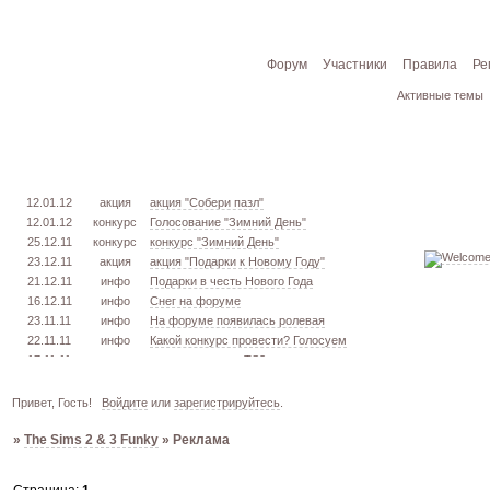
Форум
Участники
Правила
Ре
Активные темы
12.01.12
акция
акция "Собери пазл"
12.01.12
конкурс
Голосование "Зимний День"
25.12.11
конкурс
конкурс "Зимний День"
23.12.11
акция
акция "Подарки к Новому Году"
21.12.11
инфо
Подарки в честь Нового Года
16.12.11
инфо
Снег на форуме
23.11.11
инфо
На форуме появилась ролевая
22.11.11
инфо
Какой конкурс провести? Голосуем
17.11.11
урок
извлекаем меш. TS3
16.11.11
конкурс
голосование "Кон. Красоты" 2 эт.
15.11.11
урок
создаём свою обувь! TS3
Привет, Гость!
Войдите
или
зарегистрируйтесь
.
05.11.11
конкурс
голосование "Кон. Красоты" 1 эт.
»
The Sims 2 & 3 Funky
»
Реклама
03.10.11
инфо
город из GTA VC в игре TS3
26.09.11
конкурс
открыт конкурс "Конкурс Красоты"
02.06.11
инфо
стань VIP!