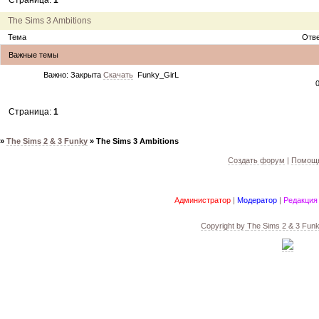
Страница:
1
12.04.11
инфо
порадуйте друг друга подарками!
04.04.11
акция
акция "Друг"
The Sims 3 Ambitions
04.04.11
акция
акция "Downloads"
Тема
Отв
Важные темы
Важно:
Закрыта
Скачать
Funky_GirL
Страница:
1
»
The Sims 2 & 3 Funky
»
The Sims 3 Ambitions
Создать форум
|
Помощь
Администратор
|
Модератор
|
Редакция
Copyright by
The Sims 2 & 3 Fun