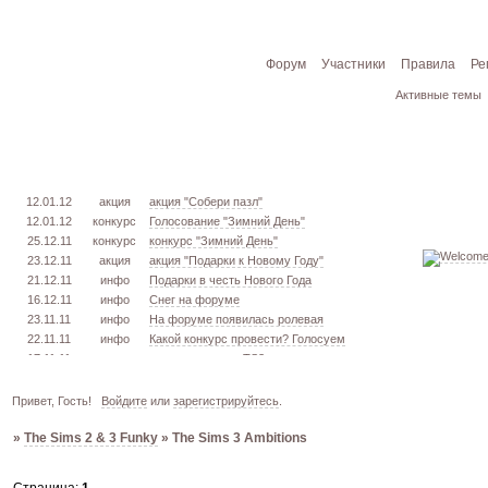
Форум
Участники
Правила
Ре
Активные темы
12.01.12
акция
акция "Собери пазл"
12.01.12
конкурс
Голосование "Зимний День"
25.12.11
конкурс
конкурс "Зимний День"
23.12.11
акция
акция "Подарки к Новому Году"
21.12.11
инфо
Подарки в честь Нового Года
16.12.11
инфо
Снег на форуме
23.11.11
инфо
На форуме появилась ролевая
22.11.11
инфо
Какой конкурс провести? Голосуем
17.11.11
урок
извлекаем меш. TS3
16.11.11
конкурс
голосование "Кон. Красоты" 2 эт.
15.11.11
урок
создаём свою обувь! TS3
Привет, Гость!
Войдите
или
зарегистрируйтесь
.
05.11.11
конкурс
голосование "Кон. Красоты" 1 эт.
»
The Sims 2 & 3 Funky
»
The Sims 3 Ambitions
03.10.11
инфо
город из GTA VC в игре TS3
26.09.11
конкурс
открыт конкурс "Конкурс Красоты"
02.06.11
инфо
стань VIP!