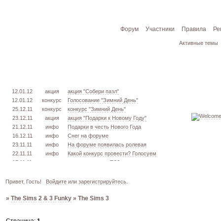
Форум
Участники
Правила
Ре
Активные темы
12.01.12
акция
акция "Собери пазл"
12.01.12
конкурс
Голосование "Зимний День"
25.12.11
конкурс
конкурс "Зимний День"
23.12.11
акция
акция "Подарки к Новому Году"
21.12.11
инфо
Подарки в честь Нового Года
16.12.11
инфо
Снег на форуме
23.11.11
инфо
На форуме появилась ролевая
22.11.11
инфо
Какой конкурс провести? Голосуем
17.11.11
урок
извлекаем меш. TS3
16.11.11
конкурс
голосование "Кон. Красоты" 2 эт.
15.11.11
урок
создаём свою обувь! TS3
Привет, Гость!
Войдите
или
зарегистрируйтесь
.
05.11.11
конкурс
голосование "Кон. Красоты" 1 эт.
»
The Sims 2 & 3 Funky
»
The Sims 3
03.10.11
инфо
город из GTA VC в игре TS3
26.09.11
конкурс
открыт конкурс "Конкурс Красоты"
02.06.11
инфо
стань VIP!