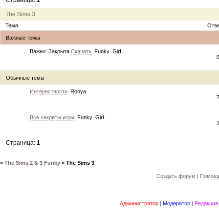
Страница:
1
12.04.11
инфо
порадуйте друг друга подарками!
04.04.11
акция
акция "Друг"
The Sims 3
04.04.11
акция
акция "Downloads"
Тема
Отв
Важные темы
Важно:
Закрыта
Скачать
Funky_GirL
Обычные темы
Интерестности
Ronya
Все секреты игры
Funky_GirL
Страница:
1
»
The Sims 2 & 3 Funky
»
The Sims 3
Создать форум
|
Помощь
Администратор
|
Модератор
|
Редакция