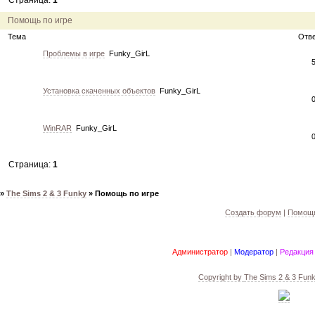
Страница:
1
12.04.11
инфо
порадуйте друг друга подарками!
04.04.11
акция
акция "Друг"
Помощь по игре
04.04.11
акция
акция "Downloads"
Тема
Отв
Проблемы в игре
Funky_GirL
Установка скаченных объектов
Funky_GirL
WinRAR
Funky_GirL
Страница:
1
»
The Sims 2 & 3 Funky
»
Помощь по игре
Создать форум
|
Помощь
Администратор
|
Модератор
|
Редакция
Copyright by
The Sims 2 & 3 Fun