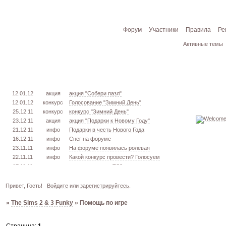
Форум
Участники
Правила
Ре
Активные темы
12.01.12
акция
акция "Собери пазл"
12.01.12
конкурс
Голосование "Зимний День"
25.12.11
конкурс
конкурс "Зимний День"
23.12.11
акция
акция "Подарки к Новому Году"
21.12.11
инфо
Подарки в честь Нового Года
16.12.11
инфо
Снег на форуме
23.11.11
инфо
На форуме появилась ролевая
22.11.11
инфо
Какой конкурс провести? Голосуем
17.11.11
урок
извлекаем меш. TS3
16.11.11
конкурс
голосование "Кон. Красоты" 2 эт.
15.11.11
урок
создаём свою обувь! TS3
Привет, Гость!
Войдите
или
зарегистрируйтесь
.
05.11.11
конкурс
голосование "Кон. Красоты" 1 эт.
»
The Sims 2 & 3 Funky
»
Помощь по игре
03.10.11
инфо
город из GTA VC в игре TS3
26.09.11
конкурс
открыт конкурс "Конкурс Красоты"
02.06.11
инфо
стань VIP!