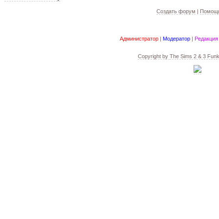
Создать форум
|
Помощь
Администратор
|
Модератор
|
Редакция
Copyright by
The Sims 2 & 3 Fun