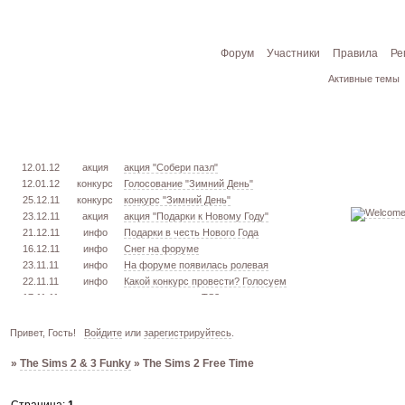
Форум
Участники
Правила
Ре
Активные темы
12.01.12
акция
акция "Собери пазл"
12.01.12
конкурс
Голосование "Зимний День"
25.12.11
конкурс
конкурс "Зимний День"
23.12.11
акция
акция "Подарки к Новому Году"
21.12.11
инфо
Подарки в честь Нового Года
16.12.11
инфо
Снег на форуме
23.11.11
инфо
На форуме появилась ролевая
22.11.11
инфо
Какой конкурс провести? Голосуем
17.11.11
урок
извлекаем меш. TS3
16.11.11
конкурс
голосование "Кон. Красоты" 2 эт.
15.11.11
урок
создаём свою обувь! TS3
Привет, Гость!
Войдите
или
зарегистрируйтесь
.
05.11.11
конкурс
голосование "Кон. Красоты" 1 эт.
»
The Sims 2 & 3 Funky
»
The Sims 2 Free Time
03.10.11
инфо
город из GTA VC в игре TS3
26.09.11
конкурс
открыт конкурс "Конкурс Красоты"
02.06.11
инфо
стань VIP!